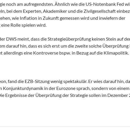
gie noch am aufregendsten. Ähnlich wie die US-Notenbank Fed wil
ln, bei dem Experten, Akademiker und die Zivilgesellschaft einbe
hen, wie Inflation in Zukunft gemessen wird und inwiefern der
eine Rolle spielen wird.
 der DWS meint, dass die Strategieüberprüfung keinen Stein auf de
em darauf hin, dass es sich erst um die zweite solche Überprüfung 
t allerdings eine Kontroverse bspw. in Bezug auf die Klimapolitik.
eon, fand die EZB-Sitzung wenig spektakulär. Er wies darauf hin, d
n Konjunkturdynamik in der Eurozone sprach, sondern von einem
e Ergebnisse der Überprüfung der Strategie sollen im Dezember