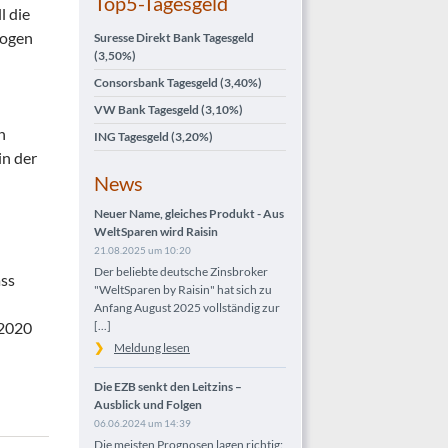
Top5-Tagesgeld
l die
zogen
Suresse Direkt Bank Tagesgeld
(3,50%)
Consorsbank Tagesgeld
(3,40%)
VW Bank Tagesgeld
(3,10%)
n
ING Tagesgeld
(3,20%)
in der
News
Neuer Name, gleiches Produkt - Aus
WeltSparen wird Raisin
21.08.2025 um 10:20
Der beliebte deutsche Zinsbroker
ass
"WeltSparen by Raisin" hat sich zu
Anfang August 2025 vollständig zur
 2020
[...]
Meldung lesen
Die EZB senkt den Leitzins –
Ausblick und Folgen
06.06.2024 um 14:39
Die meisten Prognosen lagen richtig: