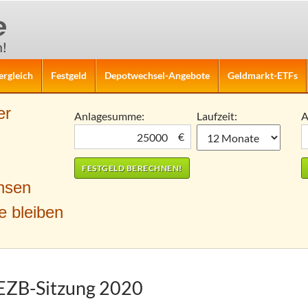
ergleich
Festgeld
Depotwechsel-Angebote
Geldmarkt-ETFs
er
Anlagesumme:
Laufzeit:
A
€
nsen
e bleiben
 EZB-Sitzung 2020