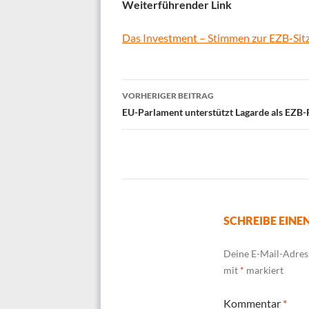
Weiterführender Link
Das Investment – Stimmen zur EZB-Sit
Beitrags-
VORHERIGER BEITRAG
Navigation
EU-Parlament unterstützt Lagarde als EZB-
SCHREIBE EIN
Deine E-Mail-Adress
mit
*
markiert
Kommentar
*