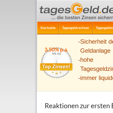
ZUM INHALT SPRINGEN
Suchen
Startseite
Tagesgeldrechner
Tagesgeldv
Sicherheit d
3,50% p.a.
Geldanlage
hohe
Tagesgeldzi
immer liquid
Reaktionen zur ersten