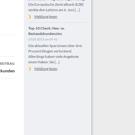
Die Europäische Zentralbank (EZB)
senkte den Leitzins am 6. Juni [...]
Meldung lesen
Top-10 Check: Neu- vs.
Bestandskundenzins
23.05.2023 um 09:42
Die aktuellen Sparzinsen über drei
Prozent klingen verlockend.
Allerdings haben viele Angebote
einen Haken: Sie [...]
BEITRAG
Meldung lesen
atkunden