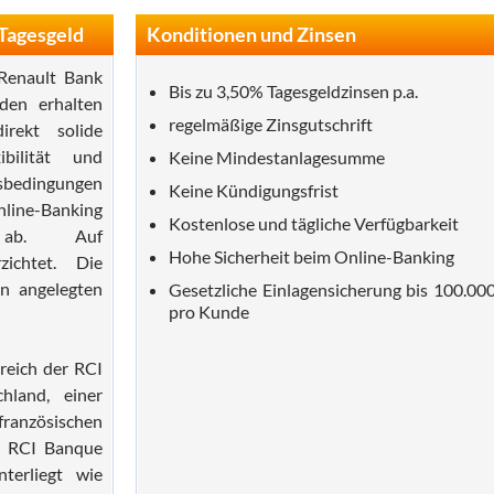
 Tagesgeld
Konditionen und Zinsen
 Renault Bank
Bis zu 3,50% Tagesgeldzinsen p.a.
nden erhalten
regelmäßige Zinsgutschrift
rekt solide
ibilität und
Keine Mindestanlagesumme
sbedingungen
Keine Kündigungsfrist
line-Banking
Kostenlose und tägliche Verfügbarkeit
ab. Auf
Hohe Sicherheit beim Online-Banking
zichtet. Die
n angelegten
Gesetzliche Einlagensicherung bis 100.00
pro Kunde
reich der RCI
hland, einer
ranzösischen
e RCI Banque
terliegt wie