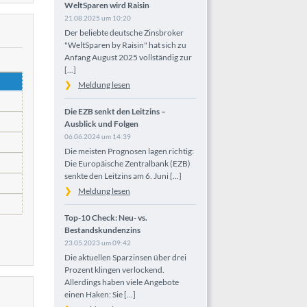
WeltSparen wird Raisin
21.08.2025 um 10:20
Der beliebte deutsche Zinsbroker
"WeltSparen by Raisin" hat sich zu
Anfang August 2025 vollständig zur
[...]
Meldung lesen
Die EZB senkt den Leitzins –
Ausblick und Folgen
06.06.2024 um 14:39
Die meisten Prognosen lagen richtig:
Die Europäische Zentralbank (EZB)
senkte den Leitzins am 6. Juni [...]
Meldung lesen
Top-10 Check: Neu- vs.
Bestandskundenzins
23.05.2023 um 09:42
Die aktuellen Sparzinsen über drei
Prozent klingen verlockend.
Allerdings haben viele Angebote
einen Haken: Sie [...]