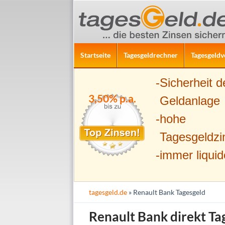
ZUM INHALT SPRINGEN
Suchen
Startseite
Tagesgeldrechner
Tagesgeldv
Sicherheit d
3,50% p.a.
Geldanlage
hohe
Tagesgeldzi
immer liquid
tagesgeld.de
» Renault Bank Tagesgeld
Renault Bank direkt Ta