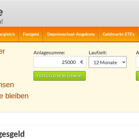
ergleich
Festgeld
Depotwechsel-Angebote
Geldmarkt-ETFs
er
Anlagesumme:
Laufzeit:
A
€
nsen
e bleiben
gesgeld