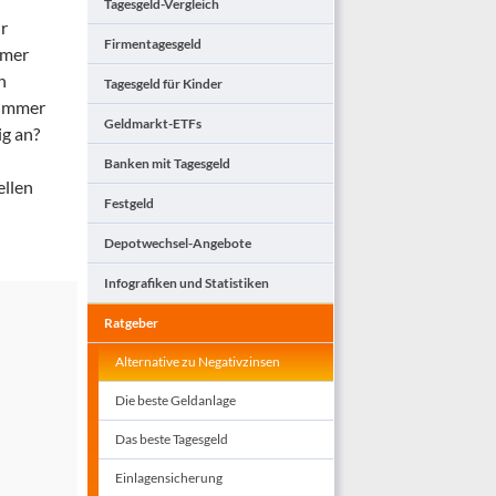
Tagesgeld-Vergleich
hr
Firmentagesgeld
mmer
n
Tagesgeld für Kinder
 immer
Geldmarkt-ETFs
ig an?
Banken mit Tagesgeld
ellen
Festgeld
Depotwechsel-Angebote
Infografiken und Statistiken
Ratgeber
Alternative zu Negativzinsen
Die beste Geldanlage
Das beste Tagesgeld
Einlagensicherung