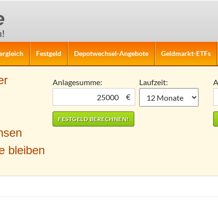
ergleich
Festgeld
Depotwechsel-Angebote
Geldmarkt-ETFs
er
Anlagesumme:
Laufzeit:
A
€
nsen
e bleiben