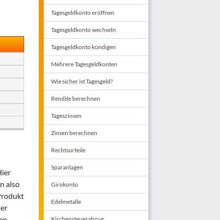
Tagesgeldkonto eröffnen
Tagesgeldkonto wechseln
Tagesgeldkonto kündigen
Mehrere Tagesgeldkonten
Wie sicher ist Tagesgeld?
Rendite berechnen
Tageszinsen
Zinsen berechnen
Rechtsurteile
Sparanlagen
Hier
n also
Girokonto
 Produkt
Edelmetalle
ter
gen
Kirchensteuerabzug