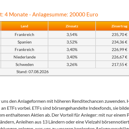
zeit: 4 Monate - Anlagesumme: 20000 Euro
Land
Zinssatz
Zinsertrag
Frankreich
3,54%
235,70 €
Spanien
3,52%
234,36 €
Frankreich
3,40%
226,99 €
Niederlande
3,40%
226,67 €
Schweden
3,26%
217,55 €
Stand: 07.08.2026
wir uns den Anlageformen mit höheren Renditechancen zuwenden. 
 an ETFs vorbei. ETFs sind börsengehandelte Indexfonds, sie bilde
em enthaltenen Aktien ab. Der Vorteil für Anleger: mit nur einem
Ländern, Anleihen aus 13 Ländern oder eine Vielzahl börsennotier
hlungen anlegen, was uns zu unseren konkreten Anlagevorschlä