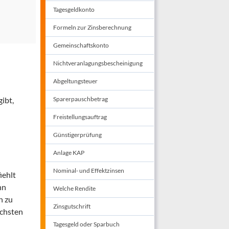
Tagesgeldkonto
Formeln zur Zinsberechnung
Gemeinschaftskonto
Nichtveranlagungsbescheinigung
Abgeltungsteuer
ibt,
Sparerpauschbetrag
Freistellungsauftrag
Günstigerprüfung
Anlage KAP
Nominal- und Effektzinsen
iehlt
nn
Welche Rendite
n zu
Zinsgutschrift
öchsten
Tagesgeld oder Sparbuch