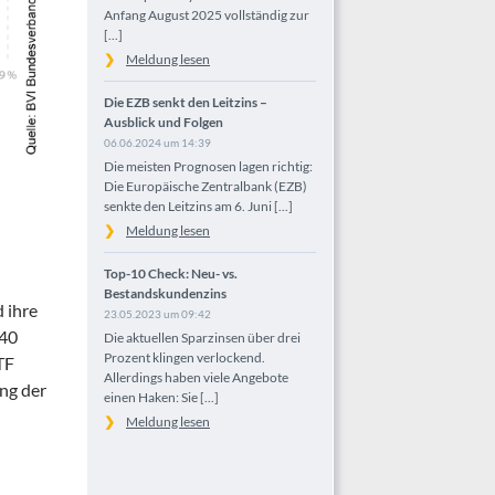
Anfang August 2025 vollständig zur
[...]
Meldung lesen
Die EZB senkt den Leitzins –
Ausblick und Folgen
06.06.2024 um 14:39
Die meisten Prognosen lagen richtig:
Die Europäische Zentralbank (EZB)
senkte den Leitzins am 6. Juni [...]
Meldung lesen
Top-10 Check: Neu- vs.
Bestandskundenzins
 ihre
23.05.2023 um 09:42
 40
Die aktuellen Sparzinsen über drei
Prozent klingen verlockend.
TF
Allerdings haben viele Angebote
ng der
einen Haken: Sie [...]
Meldung lesen