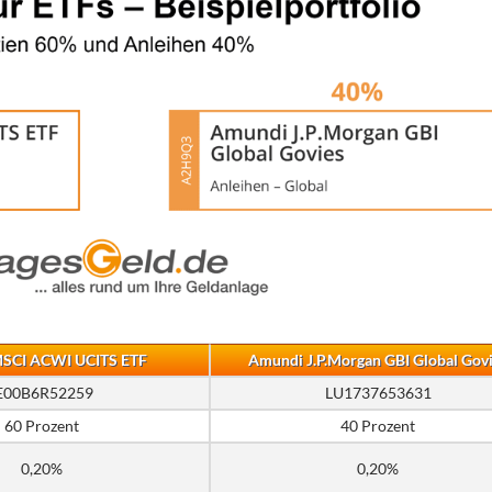
MSCI ACWI UCITS ETF
Amundi J.P.Morgan GBI Global Gov
E00B6R52259
LU1737653631
60 Prozent
40 Prozent
0,20%
0,20%