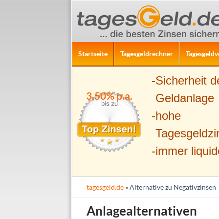
ZUM INHALT SPRINGEN
Suchen
Startseite
Tagesgeldrechner
Tagesgeldv
Sicherheit d
3,50% p.a.
Geldanlage
hohe
Tagesgeldzi
immer liquid
tagesgeld.de
» Alternative zu Negativzinsen
Anlagealternativen