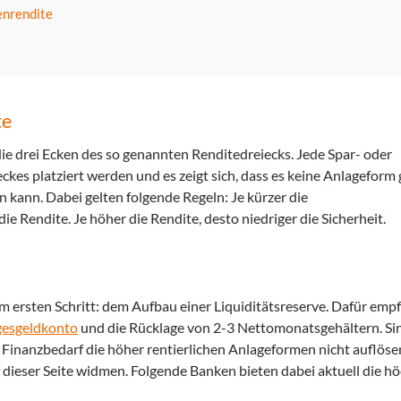
enrendite
te
 die drei Ecken des so genannten Renditedreiecks. Jede Spar- oder
kes platziert werden und es zeigt sich, dass es keine Anlageform g
llen kann. Dabei gelten folgende Regeln: Je kürzer die
die Rendite. Je höher die Rendite, desto niedriger die Sicherheit.
ersten Schritt: dem Aufbau einer Liquiditätsreserve. Dafür empf
gesgeldkonto
und die Rücklage von 2-3 Nettomonatsgehältern. Si
m Finanzbedarf die höher rentierlichen Anlageformen nicht auflöse
 dieser Seite widmen. Folgende Banken bieten dabei aktuell die h