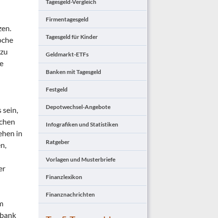
Tagesgeld-Vergleich
Firmentagesgeld
zen.
Tagesgeld für Kinder
oche
 zu
Geldmarkt-ETFs
e
Banken mit Tagesgeld
Festgeld
Depotwechsel-Angebote
 sein,
ichen
Infografiken und Statistiken
ehen in
Ratgeber
n,
Vorlagen und Musterbriefe
er
Finanzlexikon
Finanznachrichten
em
lbank