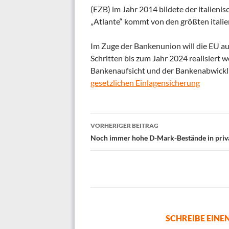
(EZB) im Jahr 2014 bildete der italieni
„Atlante“ kommt von den größten itali
Im Zuge der Bankenunion will die EU auc
Schritten bis zum Jahr 2024 realisiert 
Bankenaufsicht und der Bankenabwickl
gesetzlichen Einlagensicherung
Beitrags-
VORHERIGER BEITRAG
Navigation
Noch immer hohe D-Mark-Bestände in priv
SCHREIBE EIN