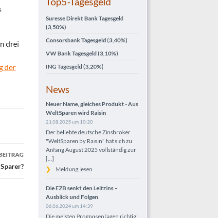
Top5-Tagesgeld
s
Suresse Direkt Bank Tagesgeld
(3,50%)
Consorsbank Tagesgeld
(3,40%)
n drei
VW Bank Tagesgeld
(3,10%)
g der
ING Tagesgeld
(3,20%)
News
Neuer Name, gleiches Produkt - Aus
WeltSparen wird Raisin
21.08.2025 um 10:20
Der beliebte deutsche Zinsbroker
"WeltSparen by Raisin" hat sich zu
Anfang August 2025 vollständig zur
BEITRAG
[...]
 Sparer?
Meldung lesen
Die EZB senkt den Leitzins –
Ausblick und Folgen
06.06.2024 um 14:39
Die meisten Prognosen lagen richtig: