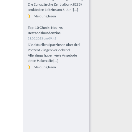
Die Europäische Zentralbank (EZB)
senkte den Leitzins am 6. Juni [...]
Meldung lesen
Top-10 Check: Neu- vs.
Bestandskundenzins
23.05.2023 um 09:42
Die aktuellen Sparzinsen über drei
Prozent klingen verlockend.
Allerdings haben viele Angebote
einen Haken: Sie [...]
Meldung lesen