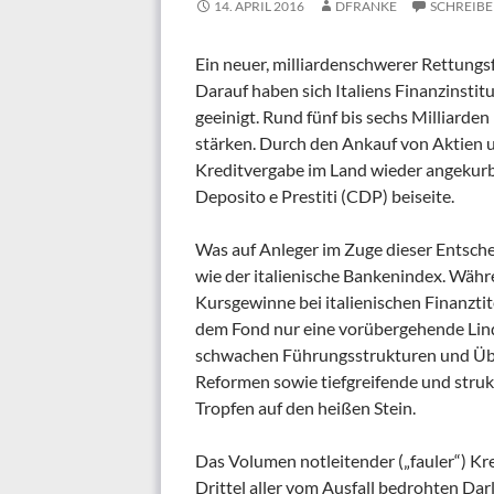
14. APRIL 2016
DFRANKE
SCHREIB
Ein neuer, milliardenschwerer Rettungsf
Darauf haben sich Italiens Finanzinsti
geeinigt. Rund fünf bis sechs Milliarde
stärken.
Durch den Ankauf von Aktien u
Kreditvergabe im Land wieder angekurbe
Deposito e Prestiti (CDP) beiseite.
Was auf Anleger im Zuge dieser Entsch
wie der italienische Bankenindex. Wäh
Kursgewinne bei italienischen Finanztit
dem Fond nur eine vorübergehende Lind
schwachen Führungsstrukturen und Über
Reformen sowie tiefgreifende und struk
Tropfen auf den heißen Stein.
Das Volumen notleitender („fauler“) Kre
Drittel aller vom Ausfall bedrohten Da