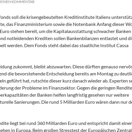
E EINEN KOMMENTAR
onds soll die krisengebeutelten Kreditinstitute Italiens unterstüt
tute, das Finanzministerium sowie die Notenbank Anfang dieser W
n Euro stehen bereit, um die Kapitalausstattung schwacher Banken
nd notleidenden Krediten sollen Bankenbilanzen entlastet und di
lt werden. Dem Fonds steht dabei das staatliche Institut Cassa
eidung zukommt, bleibt abzuwarten. Diese dürften genauso nervös
rend die bevorstehende Entscheidung bereits am Montag zu deutl
eln geführt hat, rutschte dieser kurz danach wieder ab. Experten s
erung der Probleme im Finanzsektor. Gegen die geringen Rendite
kapazitäten der Banken helfen langfristig gesehen nur weitere
turelle Sanierungen. Die rund 5 Milliarden Euro wären dann nur d
dite liegt bei rund 360 Milliarden Euro und entspricht damit ein
rlehen in Europa. Beim großen Stresstest der Europäischen Zentra