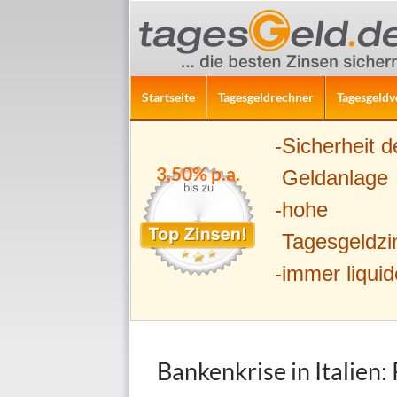
ZUM INHALT SPRINGEN
Suchen
Startseite
Tagesgeldrechner
Tagesgeldv
Sicherheit d
3,50% p.a.
Geldanlage
hohe
Tagesgeldzi
immer liquid
Bankenkrise in Italien: