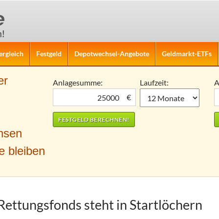
ergleich
Festgeld
Depotwechsel-Angebote
Geldmarkt-ETFs
er
Anlagesumme:
Laufzeit:
A
€
nsen
e bleiben
 Rettungsfonds steht in Startlöchern