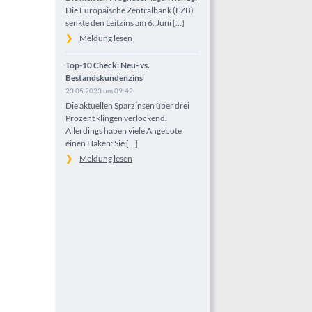
Die Europäische Zentralbank (EZB)
senkte den Leitzins am 6. Juni [...]
Meldung lesen
Top-10 Check: Neu- vs.
Bestandskundenzins
23.05.2023 um 09:42
Die aktuellen Sparzinsen über drei
Prozent klingen verlockend.
Allerdings haben viele Angebote
einen Haken: Sie [...]
Meldung lesen