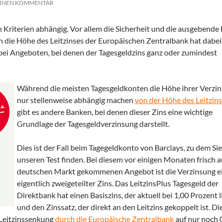
EINEN KOMMENTAR
 Kriterien abhängig. Vor allem die Sicherheit und die ausgebende
ch die Höhe des Leitzinses der Europäischen Zentralbank hat dabei
s bei Angeboten, bei denen der Tagesgeldzins ganz oder zumindest
Während die meisten Tagesgeldkonten die Höhe ihrer Verzi
nur stellenweise abhängig machen
von der Höhe des Leitzin
gibt es andere Banken, bei denen dieser Zins eine wichtige
Grundlage der Tagesgeldverzinsung darstellt.
Dies ist der Fall beim Tagegeldkonto von Barclays, zu dem Si
unseren Test finden. Bei diesem vor einigen Monaten frisch a
deutschen Markt gekommenen Angebot ist die Verzinsung e
eigentlich zweigeteilter Zins. Das LeitzinsPlus Tagesgeld der
Direktbank hat einen Basiszins, der aktuell bei 1,00 Prozent l
und den Zinssatz, der direkt an den Leitzins gekoppelt ist. Di
 Leitzinssenkung
durch die Europäische Zentralbank
auf nur noch 