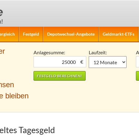
ergleich
Festgeld
Depotwechsel-Angebote
Geldmarkt-ETFs
er
Anlagesumme:
Laufzeit:
A
€
nsen
e bleiben
eltes Tagesgeld