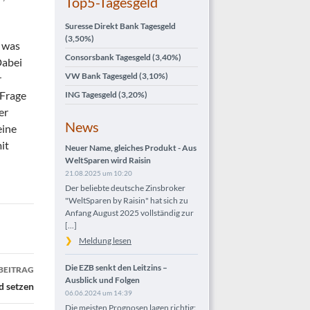
Top5-Tagesgeld
Suresse Direkt Bank Tagesgeld
(3,50%)
– was
Consorsbank Tagesgeld
(3,40%)
Dabei
VW Bank Tagesgeld
(3,10%)
r
 Frage
ING Tagesgeld
(3,20%)
er
News
eine
it
Neuer Name, gleiches Produkt - Aus
WeltSparen wird Raisin
21.08.2025 um 10:20
Der beliebte deutsche Zinsbroker
"WeltSparen by Raisin" hat sich zu
Anfang August 2025 vollständig zur
[...]
Meldung lesen
Die EZB senkt den Leitzins –
BEITRAG
Ausblick und Folgen
d setzen
06.06.2024 um 14:39
Die meisten Prognosen lagen richtig: