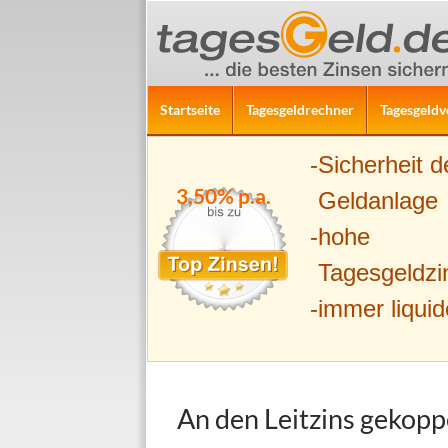
ZUM INHALT SPRINGEN
Suchen
Startseite
Tagesgeldrechner
Tagesgeldv
Sicherheit d
3,50% p.a.
Geldanlage
hohe
Tagesgeldzi
immer liquid
An den Leitzins gekopp