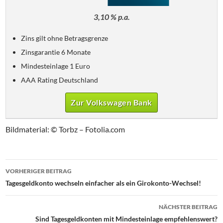
3,10 % p.a.
Zins gilt ohne Betragsgrenze
Zinsgarantie 6 Monate
Mindesteinlage 1 Euro
AAA Rating Deutschland
Zur Volkswagen Bank
Bildmaterial: © Torbz – Fotolia.com
Beitrags-
VORHERIGER BEITRAG
Navigation
Tagesgeldkonto wechseln einfacher als ein Girokonto-Wechsel!
NÄCHSTER BEITRAG
Sind Tagesgeldkonten mit Mindesteinlage empfehlenswert?