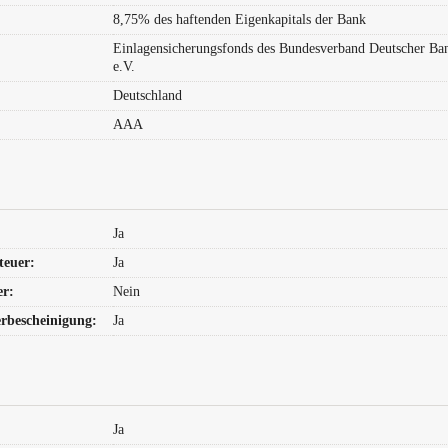
8,75% des haftenden Eigenkapitals der Bank
Einlagensicherungsfonds des Bundesverband Deutscher Ba
e.V.
Deutschland
AAA
Ja
teuer:
Ja
er:
Nein
r­bescheinigung:
Ja
Ja