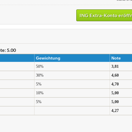
ING Extra-Konto eröff
te: 5.00
Gewichtung
Note
50%
3,81
30%
4,60
5%
4,70
10%
5,00
5%
5,00
4,27