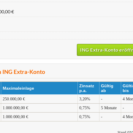
00,00 €
ING Extra-Konto eröff
m ING Extra-Konto
Zinsatz
Gültig
Gülti
Maximaleinlage
p.a.
ab
bis
250.000,00 €
3,20%
-
4 Mon
1.000.000,00 €
0,75%
5 Monate
-
1.000.000,00 €
0,75%
-
4 Mon
Stand: 07.