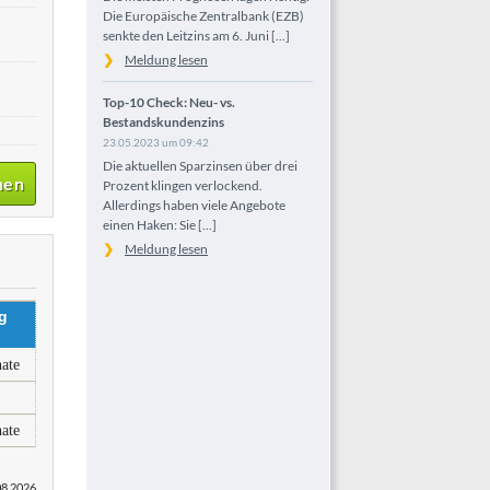
Die Europäische Zentralbank (EZB)
senkte den Leitzins am 6. Juni [...]
Meldung lesen
Top-10 Check: Neu- vs.
Bestandskundenzins
23.05.2023 um 09:42
Die aktuellen Sparzinsen über drei
nen
Prozent klingen verlockend.
Allerdings haben viele Angebote
einen Haken: Sie [...]
Meldung lesen
g
ate
ate
08.2026