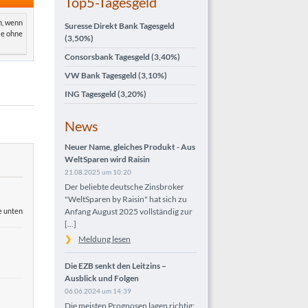
Top5-Tagesgeld
n, wenn
Suresse Direkt Bank Tagesgeld
ie ohne
(3,50%)
Consorsbank Tagesgeld
(3,40%)
VW Bank Tagesgeld
(3,10%)
ING Tagesgeld
(3,20%)
News
Neuer Name, gleiches Produkt - Aus
WeltSparen wird Raisin
21.08.2025 um 10:20
Der beliebte deutsche Zinsbroker
"WeltSparen by Raisin" hat sich zu
e unten
Anfang August 2025 vollständig zur
[...]
Meldung lesen
Die EZB senkt den Leitzins –
Ausblick und Folgen
06.06.2024 um 14:39
Die meisten Prognosen lagen richtig: