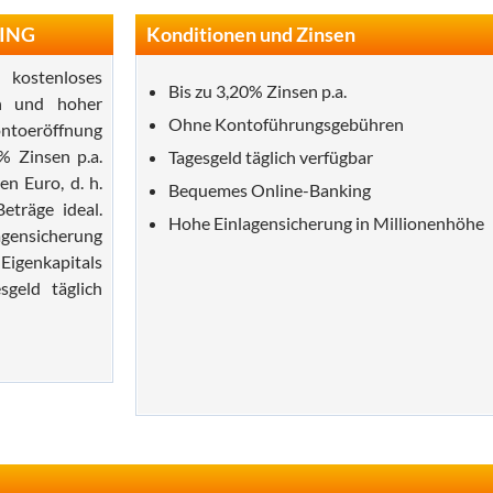
 ING
Konditionen und Zinsen
 kostenloses
Bis zu 3,20% Zinsen p.a.
en und hoher
Ohne Kontoführungsgebühren
ntoeröffnung
% Zinsen p.a.
Tagesgeld täglich verfügbar
en Euro, d. h.
Bequemes Online-Banking
eträge ideal.
Hohe Einlagensicherung in Millionenhöhe
agensicherung
Eigenkapitals
sgeld täglich