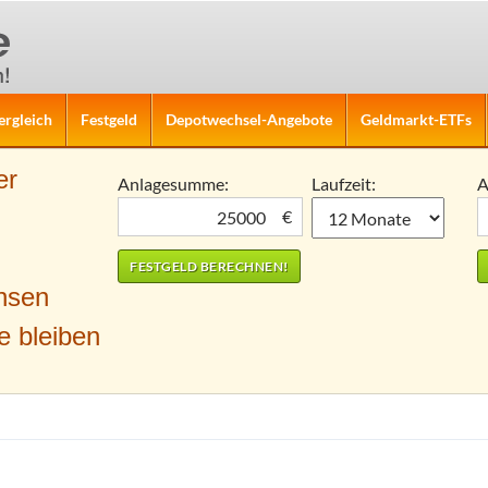
ergleich
Festgeld
Depotwechsel-Angebote
Geldmarkt-ETFs
er
Anlagesumme:
Laufzeit:
A
€
nsen
e bleiben