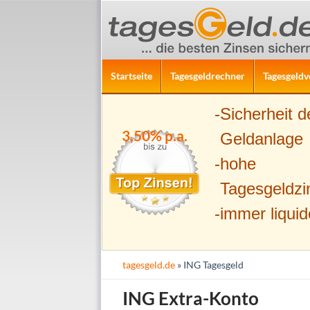
ZUM INHALT SPRINGEN
Suchen
Startseite
Tagesgeldrechner
Tagesgeldv
Sicherheit d
3,50% p.a.
Geldanlage
hohe
Tagesgeldzi
immer liquid
tagesgeld.de
» ING Tagesgeld
ING Extra-Konto