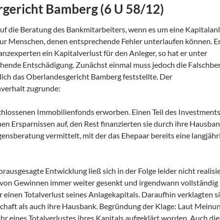
rgericht Bamberg (6 U 58/12)
 auf die Beratung des Bankmitarbeiters, wenn es um eine Kapitalan
nur Menschen, denen entsprechende Fehler unterlaufen können. E
anzexperten ein Kapitalverlust für den Anleger, so hat er unter
hende Entschädigung. Zunächst einmal muss jedoch die Falschbe
ich das Oberlandesgericht Bamberg feststellte. Der
hverhalt zugrunde:
chlossenen Immobilienfonds erworben. Einen Teil des Investment
en Ersparnissen auf, den Rest finanzierten sie durch ihre Hausban
nsberatung vermittelt, mit der das Ehepaar bereits eine langjähr
ausgesagte Entwicklung ließ sich in der Folge leider nicht realisi
von Gewinnen immer weiter gesenkt und irgendwann vollständig
ar einen Totalverlust seines Anlagekapitals. Daraufhin verklagten s
haft als auch ihre Hausbank. Begründung der Klage: Laut Meinun
hr eines Totalverlustes ihres Kapitals aufgeklärt worden. Auch die