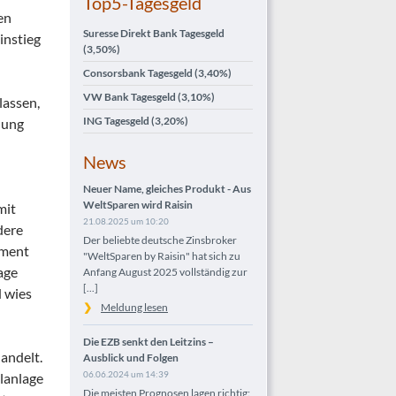
Top5-Tagesgeld
en
Suresse Direkt Bank Tagesgeld
instieg
(3,50%)
Consorsbank Tagesgeld
(3,40%)
VW Bank Tagesgeld
(3,10%)
lassen,
ING Tagesgeld
(3,20%)
lung
News
Neuer Name, gleiches Produkt - Aus
WeltSparen wird Raisin
mit
21.08.2025 um 10:20
dere
Der beliebte deutsche Zinsbroker
tment
"WeltSparen by Raisin" hat sich zu
age
Anfang August 2025 vollständig zur
[...]
d wies
Meldung lesen
Die EZB senkt den Leitzins –
andelt.
Ausblick und Folgen
06.06.2024 um 14:39
alanlage
Die meisten Prognosen lagen richtig: