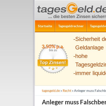
ZUM INHALT SPRINGEN
Suchen
Startseite
Tagesgeldrechner
Tagesgeldv
Sicherheit d
3,50% p.a.
Geldanlage
hohe
Tagesgeldzi
immer liquid
tagesgeld.de
»
Recht
» Anleger muss Falschb
Anleger muss Falschbe