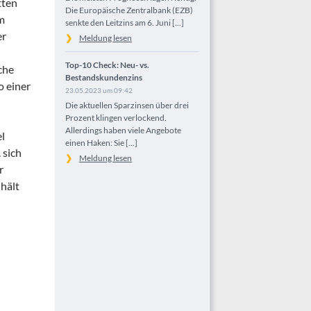
tten
Die Europäische Zentralbank (EZB)
am
senkte den Leitzins am 6. Juni [...]
er
Meldung lesen
Top-10 Check: Neu- vs.
che
Bestandskundenzins
o einer
23.05.2023 um 09:42
Die aktuellen Sparzinsen über drei
Prozent klingen verlockend.
Allerdings haben viele Angebote
el
einen Haken: Sie [...]
 sich
Meldung lesen
r
 hält