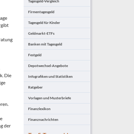
Tagesgeld-Vergleich
Firmentagesgeld
lage
Tagesgeld für Kinder
rgibt
Geldmarkt-ETFs
ratung
Banken mit Tagesgeld
Festgeld
Depotwechsel-Angebote
s
k. Die
Infografiken und Statistiken
ige
Ratgeber
Vorlagen und Musterbriefe
eren.
Finanzlexikon
ie
Finanznachrichten
g der