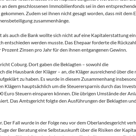
le an dem geschlossenen Immobilienfonds sei in den entsprechend
 gekommen. Zudem sei ihnen nicht gesagt worden, dass mit dem E
hmensbeteiligung zusammenhänge.
als auch die Bank wollte sich nicht auf eine Kapitalerstattung ein
lich entschieden werden musste. Das Ehepaar forderte die Rückzah
ier Prozent Zinsen pro Jahr für den ihnen entgangenen Gewinn.
ericht Coburg. Dort gaben die Beklagten – sowohl die
h die Hausbank der Kläger – an, die Kläger ausreichend über die 
ufgeklärt zu haben. Es wurde in diesem Zusammenhang insbeson
n Klägern hauptsächlich um die Steuerersparnis durch das Inves
000 Euro Steuern einsparen können. Die übrigen Umstände der Anl
siert. Das Amtsgericht folgte den Ausführungen der Beklagten un
r. Der Fall wurde in der Folge neu vor dem Oberlandesgericht verh
 Zuge der Beratung eine Selbstauskunft über die Risiken der Kapit