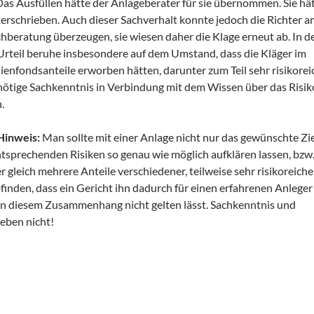
. Das Ausfüllen hätte der Anlageberater für sie übernommen. Sie hä
terschrieben. Auch dieser Sachverhalt konnte jedoch die Richter 
hberatung überzeugen, sie wiesen daher die Klage erneut ab. In d
Urteil beruhe insbesondere auf dem Umstand, dass die Kläger im
enfondsanteile erworben hätten, darunter zum Teil sehr risikorei
nötige Sachkenntnis in Verbindung mit dem Wissen über das Risik
.
Hinweis:
Man sollte mit einer Anlage nicht nur das gewünschte Zi
ntsprechenden Risiken so genau wie möglich aufklären lassen, bzw.
 gleich mehrere Anteile verschiedener, teilweise sehr risikoreiche
finden, dass ein Gericht ihn dadurch für einen erfahrenen Anleger
in diesem Zusammenhang nicht gelten lässt. Sachkenntnis und
eben nicht!