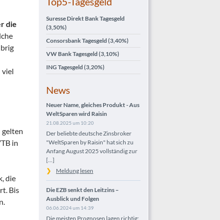
Top5-Tagesgeld
Suresse Direkt Bank Tagesgeld
r die
(3,50%)
lche
Consorsbank Tagesgeld
(3,40%)
brig
VW Bank Tagesgeld
(3,10%)
ING Tagesgeld
(3,20%)
 viel
News
Neuer Name, gleiches Produkt - Aus
WeltSparen wird Raisin
21.08.2025 um 10:20
 gelten
Der beliebte deutsche Zinsbroker
VTB in
"WeltSparen by Raisin" hat sich zu
Anfang August 2025 vollständig zur
[...]
Meldung lesen
, die
t. Bis
Die EZB senkt den Leitzins –
Ausblick und Folgen
n.
06.06.2024 um 14:39
Die meisten Prognosen lagen richtig: