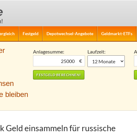
ergleich
Festgeld
Depotwechsel-Angebote
Geldmarkt-ETFs
er
Anlagesumme:
Laufzeit:
A
€
nsen
e bleiben
k Geld einsammeln für russische