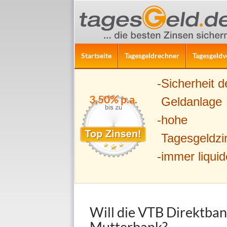
ZUM INHALT SPRINGEN
Suchen
Startseite
Tagesgeldrechner
Tagesgeldv
Sicherheit d
3,50% p.a.
Geldanlage
hohe
Tagesgeldzi
immer liquid
Will die VTB Direktban
Mutterbank?