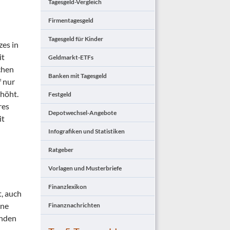
Tagesgeld-Vergleich
Firmentagesgeld
Tagesgeld für Kinder
zes in
it
Geldmarkt-ETFs
chen
Banken mit Tagesgeld
f nur
rhöht.
Festgeld
res
Depotwechsel-Angebote
it
Infografiken und Statistiken
Ratgeber
Vorlagen und Musterbriefe
Finanzlexikon
t, auch
ine
Finanznachrichten
unden