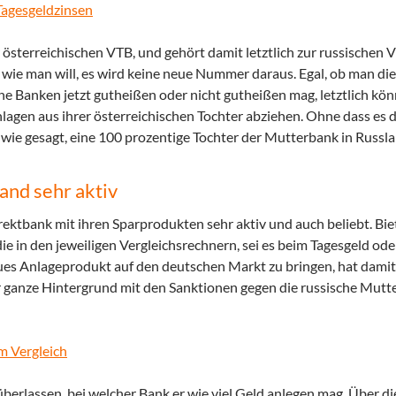
Tagesgeldzinsen
 österreichischen VTB, und gehört damit letztlich zur russischen 
ie man will, es wird keine neue Nummer daraus. Egal, ob man die
e Banken jetzt gutheißen oder nicht gutheißen mag, letztlich kön
lagen aus ihrer österreichischen Tochter abziehen. Ohne dass es d
ie gesagt, eine 100 prozentige Tochter der Mutterbank in Russla
and sehr aktiv
rektbank mit ihren Sparprodukten sehr aktiv und auch beliebt. Bie
e in den jeweiligen Vergleichsrechnern, sei es beim Tagesgeld od
eues Anlageprodukt auf den deutschen Markt zu bringen, hat damit
 ganze Hintergrund mit den Sanktionen gegen die russische Mutt
m Vergleich
 überlassen, bei welcher Bank er wie viel Geld anlegen mag. Über d