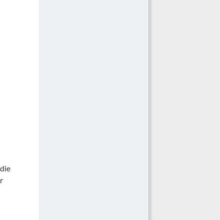
 die
r