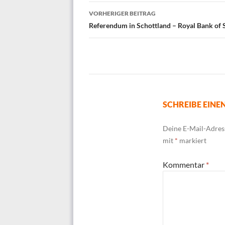
Beitrags-
VORHERIGER BEITRAG
Navigation
Referendum in Schottland – Royal Bank of
SCHREIBE EIN
Deine E-Mail-Adress
mit
*
markiert
Kommentar
*