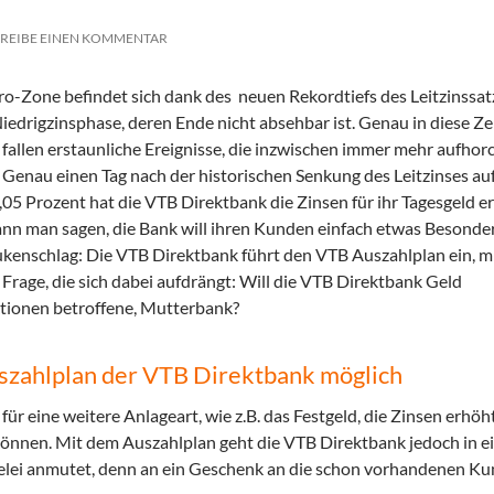
REIBE EINEN KOMMENTAR
ro-Zone befindet sich dank des neuen Rekordtiefs des Leitzinssat
Niedrigzinsphase, deren Ende nicht absehbar ist. Genau in diese Ze
 fallen erstaunliche Ereignisse, die inzwischen immer mehr aufhor
. Genau einen Tag nach der historischen Senkung des Leitzinses au
,05 Prozent hat die VTB Direktbank die Zinsen für ihr Tagesgeld e
ann man sagen, die Bank will ihren Kunden einfach etwas Besonde
ukenschlag: Die VTB Direktbank führt den VTB Auszahlplan ein, m
 Frage, die sich dabei aufdrängt: Will die VTB Direktbank Geld
ktionen betroffene, Mutterbank?
szahlplan der VTB Direktbank möglich
ür eine weitere Anlageart, wie z.B. das Festgeld, die Zinsen erhöh
können. Mit dem Auszahlplan geht die VTB Direktbank jedoch in e
lei anmutet, denn an ein Geschenk an die schon vorhandenen K