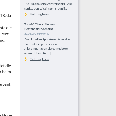
Die Europäische Zentralbank (EZB)
senkte den Leitzins am 6. Juni [...]
Meldung lesen
VTB, da
Top-10 Check: Neu- vs.
nte die
Bestandskundenzins
irekt
23.05.2023 um 09:42
Die aktuellen Sparzinsen über drei
nd.
Prozent klingen verlockend.
Allerdings haben viele Angebote
einen Haken: Sie [...]
Meldung lesen
tet die
er beim
erbank
ie Höhe