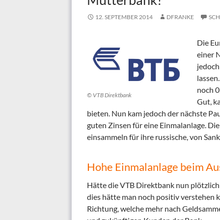
12. SEPTEMBER 2014
DFRANKE
SCH
Die Eu
einer 
jedoch
lassen
noch 0
© VTB Direktbank
Gut, k
bieten. Nun kam jedoch der nächste Pa
guten Zinsen für eine Einmalanlage. Die
einsammeln für ihre russische, von San
Hohe Einmalanlage beim Au
Hätte die VTB Direktbank nun plötzlich f
dies hätte man noch positiv verstehen 
Richtung, welche mehr nach Geldsamme