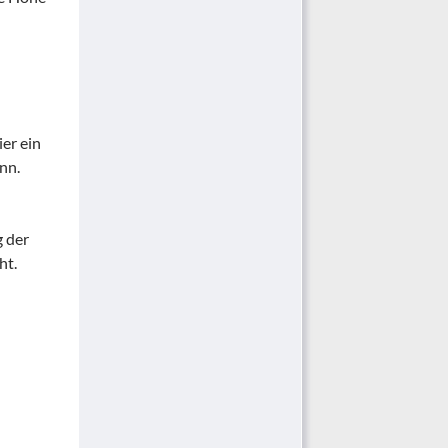
ier ein
nn.
g der
ht.