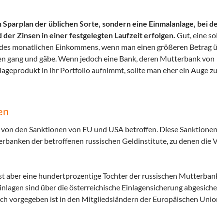
 Sparplan der üblichen Sorte, sondern eine Einmalanlage, bei de
der Zinsen in einer festgelegten Laufzeit erfolgen.
Gut, eine so
g des monatlichen Einkommens, wenn man einen größeren Betrag ü
hren gang und gäbe. Wenn jedoch eine Bank, deren Mutterbank von
lageprodukt in ihr Portfolio aufnimmt, sollte man eher ein Auge zu
en
TB von den Sanktionen von EU und USA betroffen. Diese Sanktionen
erbanken der betroffenen russischen Geldinstitute, zu denen die 
 ist aber eine hundertprozentige Tochter der russischen Mutterbank
Einlagen sind über die österreichische Einlagensicherung abgesicher
ich vorgegeben ist in den Mitgliedsländern der Europäischen Unio