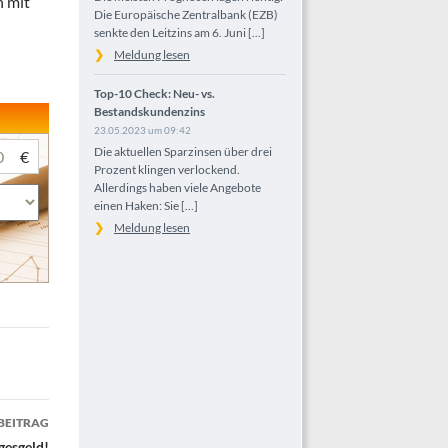
n mit
Die Europäische Zentralbank (EZB)
senkte den Leitzins am 6. Juni [...]
Meldung lesen
Top-10 Check: Neu- vs.
Bestandskundenzins
23.05.2023 um 09:42
Die aktuellen Sparzinsen über drei
€
Prozent klingen verlockend.
Allerdings haben viele Angebote
einen Haken: Sie [...]
Meldung lesen
BEITRAG
gesgeld!