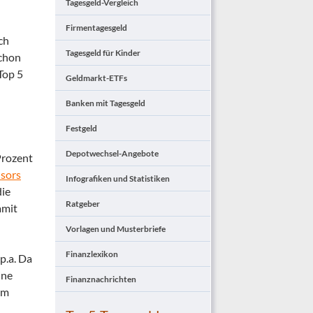
Tagesgeld-Vergleich
Firmentagesgeld
ch
Tagesgeld für Kinder
schon
Top 5
Geldmarkt-ETFs
Banken mit Tagesgeld
Festgeld
Depotwechsel-Angebote
Prozent
sors
Infografiken und Statistiken
die
Ratgeber
amit
Vorlagen und Musterbriefe
Finanzlexikon
p.a. Da
ine
Finanznachrichten
em