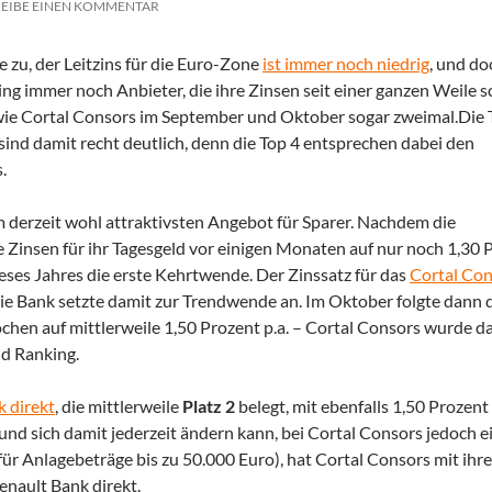
EIBE EINEN KOMMENTAR
 zu, der Leitzins für die Euro-Zone
ist immer noch niedrig
, und do
ing immer noch Anbieter, die ihre Zinsen seit einer ganzen Weile 
, wie Cortal Consors im September und Oktober sogar zweimal.
Die 
nd damit recht deutlich, denn die Top 4 entsprechen dabei den
.
m derzeit wohl attraktivsten Angebot für Sparer. Nachdem die
 Zinsen für ihr Tagesgeld vor einigen Monaten auf nur noch 1,30 
eses Jahres die erste Kehrtwende. Der Zinssatz für das
Cortal Con
die Bank setzte damit zur Trendwende an. Im Oktober folgte dann 
hen auf mittlerweile 1,50 Prozent p.a. – Cortal Consors wurde d
ld Ranking.
 direkt
, die mittlerweile
Platz 2
belegt, mit ebenfalls 1,50 Prozent 
, und sich damit jederzeit ändern kann, bei Cortal Consors jedoch e
ür Anlagebeträge bis zu 50.000 Euro), hat Cortal Consors mit ihr
enault Bank direkt.