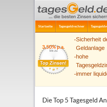
ZUM INHALT SPRINGEN
Suchen
Startseite
Tagesgeldrechner
Tagesgeldv
Sicherheit d
3,50% p.a.
Geldanlage
hohe
Tagesgeldzi
immer liquid
Die Top 5 Tagesgeld A