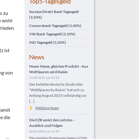
Top5-Tagesgeld
Suresse Direkt Bank Tagesgeld
is zu
(3,50%)
e wohl
Consorsbank Tagesgeld
(3,40%)
frieden
VW Bank Tagesgeld
(3,10%)
ING Tagesgeld
(3,20%)
z ist
News
Neuer Name, gleiches Produkt - Aus
ng von
WeltSparen wird Raisin
21.08.2025 um 10:20
Der beliebte deutsche Zinsbroker
"WeltSparen by Raisin" hat sich zu
Anfang August 2025 vollständig zur
[...]
Meldung lesen
 damit
e die
Die EZB senkt den Leitzins –
Ausblick und Folgen
06.06.2024 um 14:39
Die meisten Prognosen lagen richtig: