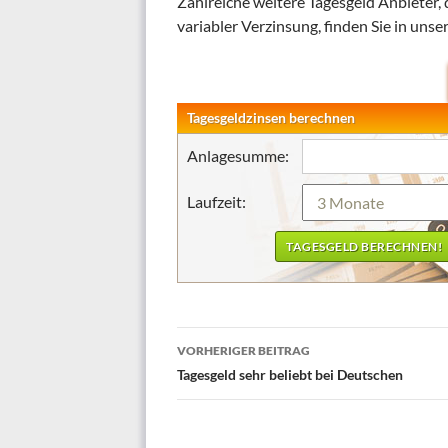
Zahlreiche weitere Tagesgeld Anbieter, 
variabler Verzinsung, finden Sie in uns
Tagesgeldzinsen berechnen
Anlagesumme:
Laufzeit:
Beitrags-
VORHERIGER BEITRAG
Navigation
Tagesgeld sehr beliebt bei Deutschen