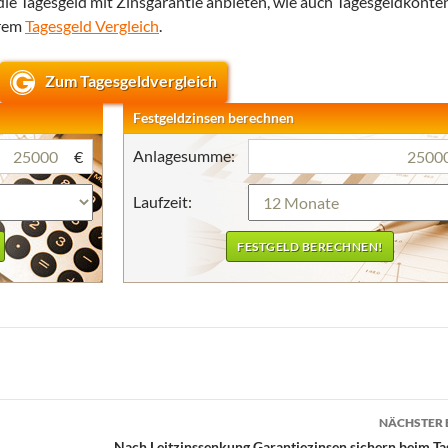
die Tagesgeld mit Zinsgarantie anbieten, wie auch Tagesgeldkonte
erem
Tagesgeld Vergleich
.
Zum Tagesgeldvergleich
Festgeldzinsen berechnen
Anlagesumme:
€
Laufzeit:
NÄCHSTER 
Nach Leitzinssenkung Garantiezinsen sichern beim Ta