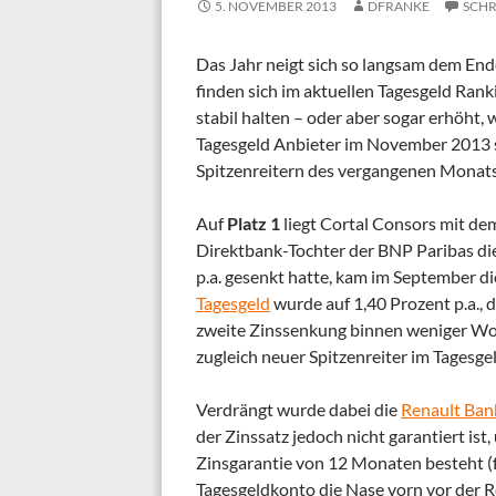
5. NOVEMBER 2013
DFRANKE
SCHR
Das Jahr neigt sich so langsam dem Ende
finden sich im aktuellen Tagesgeld Rank
stabil halten – oder aber sogar erhöht
Tagesgeld Anbieter im November 2013 si
Spitzenreitern des vergangenen Monats
Auf
Platz 1
liegt Cortal Consors mit de
Direktbank-Tochter der BNP Paribas die
p.a. gesenkt hatte, kam im September di
Tagesgeld
wurde auf 1,40 Prozent p.a., 
zweite Zinssenkung binnen weniger Woc
zugleich neuer Spitzenreiter im Tagesge
Verdrängt wurde dabei die
Renault Bank
der Zinssatz jedoch nicht garantiert ist
Zinsgarantie von 12 Monaten besteht (f
Tagesgeldkonto die Nase vorn vor der R