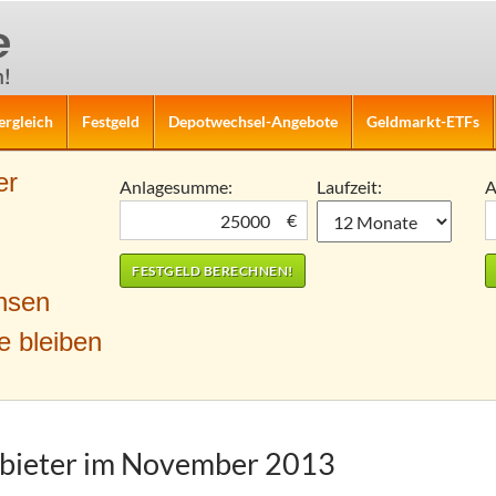
ergleich
Festgeld
Depotwechsel-Angebote
Geldmarkt-ETFs
er
Anlagesumme:
Laufzeit:
A
€
nsen
e bleiben
nbieter im November 2013