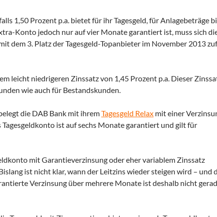
falls 1,50 Prozent p.a. bietet für ihr Tagesgeld, für Anlagebeträge b
xtra-Konto jedoch nur auf vier Monate garantiert ist, muss sich di
it dem 3. Platz der Tagesgeld-Topanbieter im November 2013 zu
em leicht niedrigeren Zinssatz von 1,45 Prozent p.a. Dieser Zinssat
ukunden wie auch für Bestandskunden.
 belegt die DAB Bank mit ihrem
Tagesgeld Relax
mit einer Verzinsu
s Tagesgeldkonto ist auf sechs Monate garantiert und gilt für
geldkonto mit Garantieverzinsung oder eher variablem Zinssatz
Bislang ist nicht klar, wann der Leitzins wieder steigen wird – und
arantierte Verzinsung über mehrere Monate ist deshalb nicht gerad