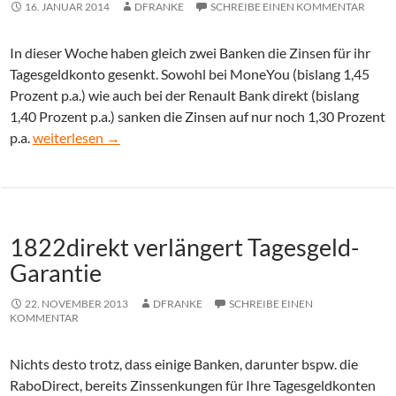
16. JANUAR 2014
DFRANKE
SCHREIBE EINEN KOMMENTAR
In dieser Woche haben gleich zwei Banken die Zinsen für ihr
Tagesgeldkonto gesenkt. Sowohl bei MoneYou (bislang 1,45
Prozent p.a.) wie auch bei der Renault Bank direkt (bislang
1,40 Prozent p.a.) sanken die Zinsen auf nur noch 1,30 Prozent
Bank wechseln nach Tagesgeld-Zinssenkung!
p.a.
weiterlesen
→
1822direkt verlängert Tagesgeld-
Garantie
22. NOVEMBER 2013
DFRANKE
SCHREIBE EINEN
KOMMENTAR
Nichts desto trotz, dass einige Banken, darunter bspw. die
RaboDirect, bereits Zinssenkungen für Ihre Tagesgeldkonten