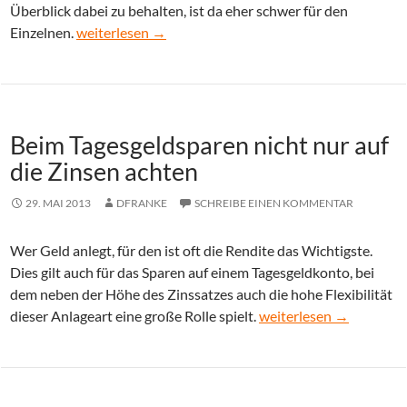
Überblick dabei zu behalten, ist da eher schwer für den
Zinsen für Tagesgeldkonten vergleichen
Einzelnen.
weiterlesen
→
Beim Tagesgeldsparen nicht nur auf
die Zinsen achten
29. MAI 2013
DFRANKE
SCHREIBE EINEN KOMMENTAR
Wer Geld anlegt, für den ist oft die Rendite das Wichtigste.
Dies gilt auch für das Sparen auf einem Tagesgeldkonto, bei
dem neben der Höhe des Zinssatzes auch die hohe Flexibilität
Beim Tagesgeldsparen ni
dieser Anlageart eine große Rolle spielt.
weiterlesen
→