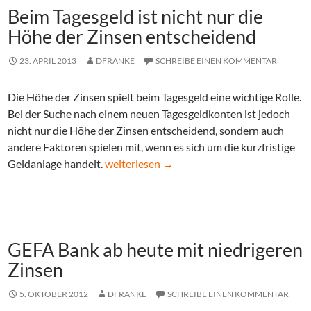
Beim Tagesgeld ist nicht nur die
Höhe der Zinsen entscheidend
23. APRIL 2013
DFRANKE
SCHREIBE EINEN KOMMENTAR
Die Höhe der Zinsen spielt beim Tagesgeld eine wichtige Rolle.
Bei der Suche nach einem neuen Tagesgeldkonten ist jedoch
nicht nur die Höhe der Zinsen entscheidend, sondern auch
andere Faktoren spielen mit, wenn es sich um die kurzfristige
Beim Tagesgeld ist nicht nur die Höhe der 
Geldanlage handelt.
weiterlesen
→
GEFA Bank ab heute mit niedrigeren
Zinsen
5. OKTOBER 2012
DFRANKE
SCHREIBE EINEN KOMMENTAR