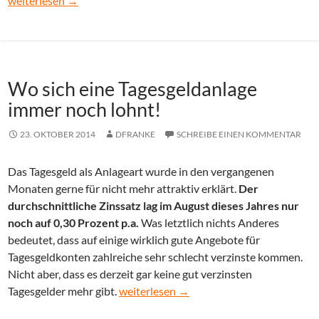
weiterlesen
→
Wo sich eine Tagesgeldanlage
immer noch lohnt!
23. OKTOBER 2014
DFRANKE
SCHREIBE EINEN KOMMENTAR
Das Tagesgeld als Anlageart wurde in den vergangenen
Monaten gerne für nicht mehr attraktiv erklärt.
Der
durchschnittliche Zinssatz lag im August dieses Jahres nur
noch auf 0,30 Prozent p.a.
Was letztlich nichts Anderes
bedeutet, dass auf einige wirklich gute Angebote für
Tagesgeldkonten zahlreiche sehr schlecht verzinste kommen.
Nicht aber, dass es derzeit gar keine gut verzinsten
Wo sich eine Tagesgeldanlage immer noch
Tagesgelder mehr gibt.
weiterlesen
→