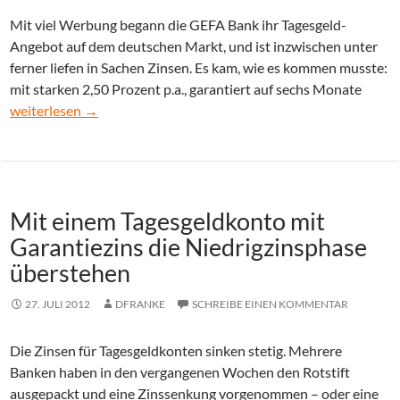
Mit viel Werbung begann die GEFA Bank ihr Tagesgeld-
Angebot auf dem deutschen Markt, und ist inzwischen unter
ferner liefen in Sachen Zinsen. Es kam, wie es kommen musste:
mit starken 2,50 Prozent p.a., garantiert auf sechs Monate
GEFA Bank ab heute mit niedrigeren Zinsen
weiterlesen
→
Mit einem Tagesgeldkonto mit
Garantiezins die Niedrigzinsphase
überstehen
27. JULI 2012
DFRANKE
SCHREIBE EINEN KOMMENTAR
Die Zinsen für Tagesgeldkonten sinken stetig. Mehrere
Banken haben in den vergangenen Wochen den Rotstift
ausgepackt und eine Zinssenkung vorgenommen – oder eine