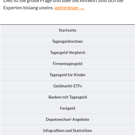
Dies ist die große Frage und über die Antwort sind sich die
Letzte EZB-Ratssitzung in 2013 – Kom
Experten bislang uneins.
weiterlesen
→
Startseite
Tagesgeldrechner
Tagesgeld-Vergleich
Firmentagesgeld
Tagesgeld für Kinder
Geldmarkt-ETFs
Banken mit Tagesgeld
Festgeld
Depotwechsel-Angebote
Infografiken und Statistiken