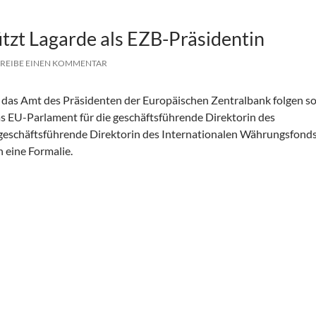
tzt Lagarde als EZB-Präsidentin
REIBE EINEN KOMMENTAR
 das Amt des Präsidenten der Europäischen Zentralbank folgen soll
as EU-Parlament für die geschäftsführende Direktorin des
geschäftsführende Direktorin des Internationalen Währungsfond
 eine Formalie.
EZB-Präsidentin