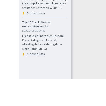
Die Europäische Zentralbank (EZB)
senkte den Leitzins am 6. Juni [...]
Meldung lesen
Top-10 Check: Neu- vs.
Bestandskundenzins
23.05.2023 um 09:42
Die aktuellen Sparzinsen über drei
Prozent klingen verlockend.
Allerdings haben viele Angebote
einen Haken: Sie [...]
Meldung lesen