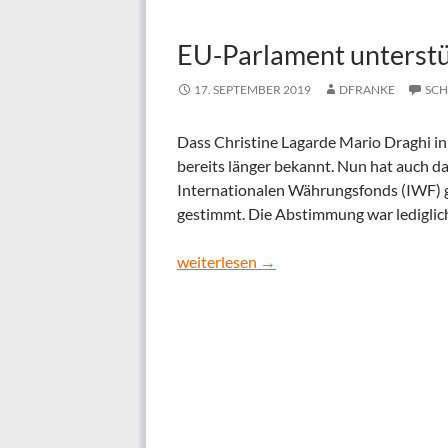
EU-Parlament unterstü
17. SEPTEMBER 2019
DFRANKE
SCH
Dass Christine Lagarde Mario Draghi in
bereits länger bekannt. Nun hat auch d
Internationalen Währungsfonds (IWF) 
gestimmt. Die Abstimmung war lediglich
EU-Parlament unterstützt Lagarde als 
weiterlesen
→