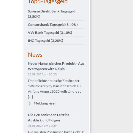
Top5-Tagesgeld
Suresse Direkt Bank Tagesgeld
(3,50%)
Consorsbank Tagesgeld
(3,40%)
VW Bank Tagesgeld
(3,10%)
ING Tagesgeld
(3,20%)
News
Neuer Name, gleiches Produkt - Aus
WeltSparen wird Raisin
21.08.2025 um 10:20
Der beliebte deutsche Zinsbroker
"WeltSparen by Raisin" hat sich zu
Anfang August 2025 vollständig zur
[...]
Meldung lesen
Die EZB senkt den Leitzins –
Ausblick und Folgen
06.06.2024 um 14:39
Die meisten Prognosen lagen richtig: