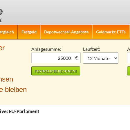
ergleich
Festgeld
Depotwechsel-Angebote
Geldmarkt-ETFs
er
Anlagesumme:
Laufzeit:
A
€
nsen
e bleiben
ive: EU-Parlament