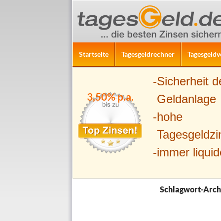
ZUM INHALT SPRINGEN
Suchen
Startseite
Tagesgeldrechner
Tagesgeldv
Sicherheit d
3,50% p.a.
Geldanlage
hohe
Tagesgeldzi
immer liquid
Schlagwort-Arch