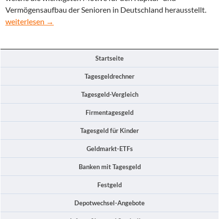
Vermögensaufbau der Senioren in Deutschland herausstellt.
So sparen Senioren im Jahr 2014
weiterlesen
→
Startseite
Tagesgeldrechner
Tagesgeld-Vergleich
Firmentagesgeld
Tagesgeld für Kinder
Geldmarkt-ETFs
Banken mit Tagesgeld
Festgeld
Depotwechsel-Angebote