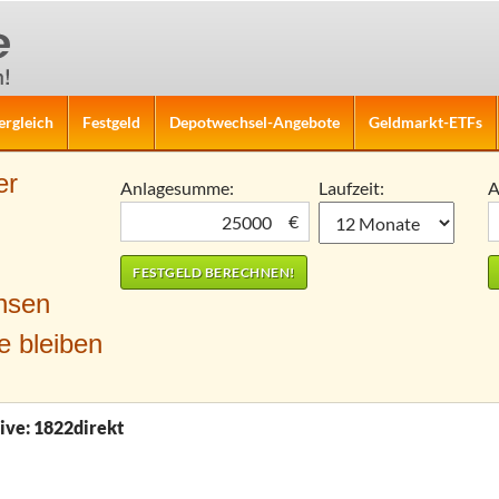
ergleich
Festgeld
Depotwechsel-Angebote
Geldmarkt-ETFs
er
Anlagesumme:
Laufzeit:
A
€
nsen
e bleiben
ive: 1822direkt