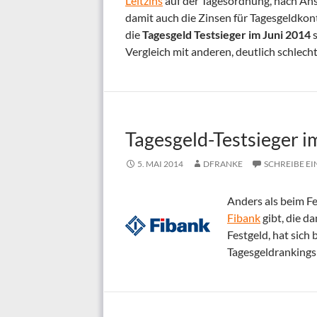
Leitzins
auf der Tagesordnung, nach Ans
damit auch die Zinsen für Tagesgeldkont
die
Tagesgeld Testsieger im Juni 2014
s
Vergleich mit anderen, deutlich schlech
Tagesgeld-Testsieger 
5. MAI 2014
DFRANKE
SCHREIBE E
Anders als beim Fe
Fibank
gibt, die da
Festgeld, hat sich
Tagesgeldrankings