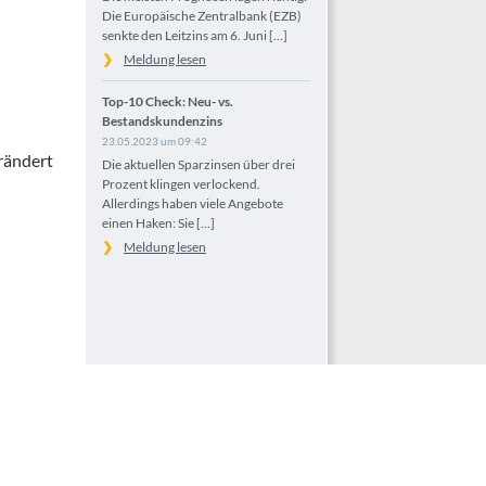
Die Europäische Zentralbank (EZB)
senkte den Leitzins am 6. Juni [...]
Meldung lesen
Top-10 Check: Neu- vs.
Bestandskundenzins
23.05.2023 um 09:42
erändert
Die aktuellen Sparzinsen über drei
Prozent klingen verlockend.
Allerdings haben viele Angebote
einen Haken: Sie [...]
Meldung lesen