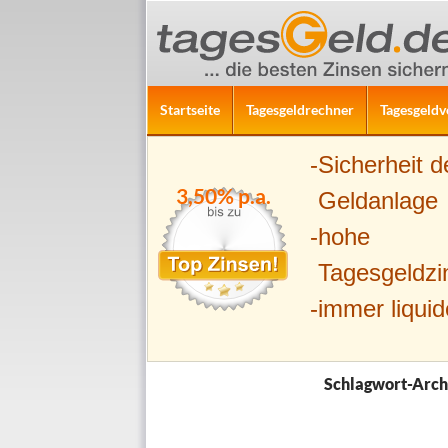
ZUM INHALT SPRINGEN
Suchen
Startseite
Tagesgeldrechner
Tagesgeldv
Sicherheit d
3,50% p.a.
Geldanlage
hohe
Tagesgeldzi
immer liquid
Schlagwort-Arch