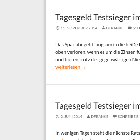
Tagesgeld Testsieger 
11. NOVEMBER 2014
DFRANKE
SCH
Das Sparjahr geht langsam in die heiße 
oben verloren, wenn es um die Zinsen 
und bieten trotz des gegenwärtigen Nied
Tagesgeld Testsieger im November 201
weiterlesen
→
Tagesgeld Testsieger i
2. JUNI 2014
DFRANKE
SCHREIBE 
In wenigen Tagen steht die nächste Rat