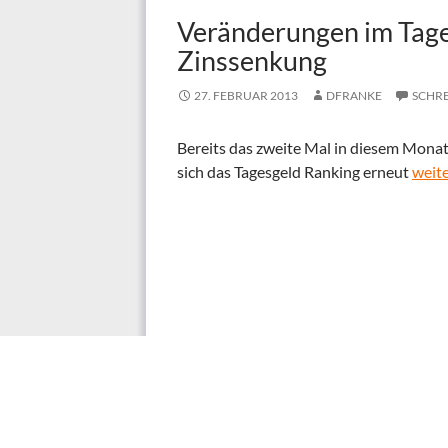
Veränderungen im Tage
Zinssenkung
27. FEBRUAR 2013
DFRANKE
SCHR
Bereits das zweite Mal in diesem Monat 
Verä
sich das Tagesgeld Ranking erneut
weit