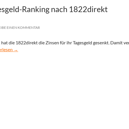
sgeld-Ranking nach 1822direkt
EIBE EINEN KOMMENTAR
hat die 1822direkt die Zinsen für ihr Tagesgeld gesenkt. Damit v
nderungen im Tagesgeld-Ranking nach 1822direkt Zinssenkung
erlesen
→