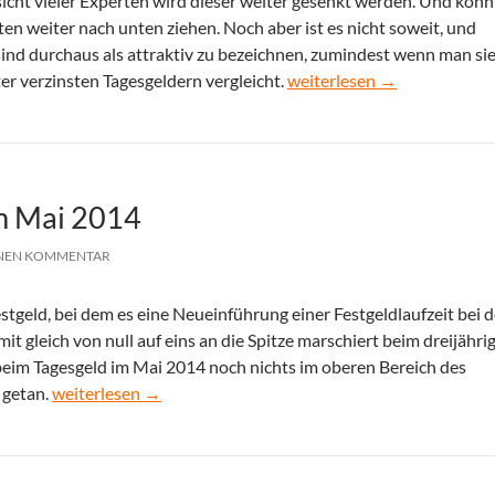
icht vieler Experten wird dieser weiter gesenkt werden. Und könn
en weiter nach unten ziehen. Noch aber ist es nicht soweit, und
ind durchaus als attraktiv zu bezeichnen, zumindest wenn man sie
Tagesgeld Testsieger im Jun
ter verzinsten Tagesgeldern vergleicht.
weiterlesen
→
im Mai 2014
INEN KOMMENTAR
stgeld, bei dem es eine Neueinführung einer Festgeldlaufzeit bei d
mit gleich von null auf eins an die Spitze marschiert beim dreijähri
 beim Tagesgeld im Mai 2014 noch nichts im oberen Bereich des
Tagesgeld-Testsieger im Mai 2014
 getan.
weiterlesen
→