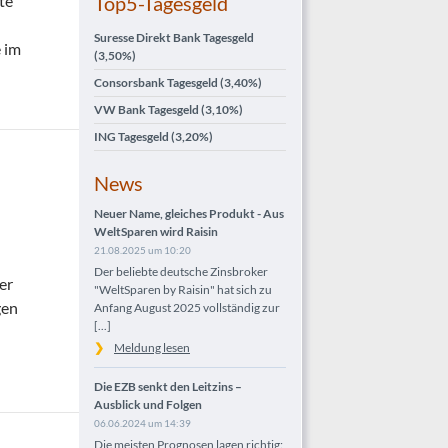
te
Top5-Tagesgeld
Suresse Direkt Bank Tagesgeld
 im
(3,50%)
i 2014
Consorsbank Tagesgeld
(3,40%)
VW Bank Tagesgeld
(3,10%)
ING Tagesgeld
(3,20%)
News
Neuer Name, gleiches Produkt - Aus
WeltSparen wird Raisin
21.08.2025 um 10:20
Der beliebte deutsche Zinsbroker
er
"WeltSparen by Raisin" hat sich zu
gen
Anfang August 2025 vollständig zur
[...]
Meldung lesen
Die EZB senkt den Leitzins –
Ausblick und Folgen
06.06.2024 um 14:39
Die meisten Prognosen lagen richtig: