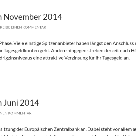
im November 2014
REIBE EINEN KOMMENTAR
Phase. Viele einstige Spitzenanbieter haben längst den Anschluss
für Tagesgeldkonten geht. Andere hingegen streben derzeit nach 
rigzinsniveaus eine attraktive Verzinsung für ihr Tagesgeld an.
4
m Juni 2014
EINEN KOMMENTAR
ssitzung der Europäischen Zentralbank an. Dabei steht vor allem a