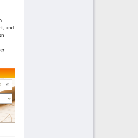
n
rt, und
en
ler
€