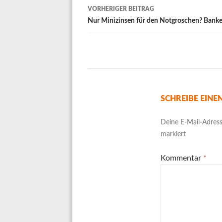
Beitrags-
VORHERIGER BEITRAG
Navigation
Nur Minizinsen für den Notgroschen? Banken
SCHREIBE EIN
Deine E-Mail-Adresse
markiert
Kommentar
*