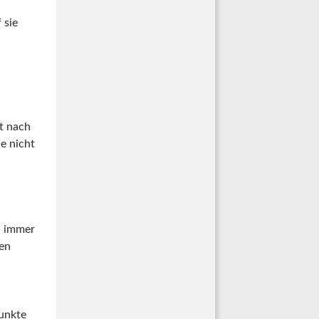
 sie
it nach
ie nicht
h immer
ten
punkte