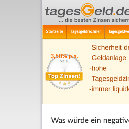
ZUM INHALT SPRINGEN
Suchen
Startseite
Tagesgeldrechner
Tagesgeldve
Sicherheit d
3,50% p.a.
Geldanlage
hohe
Tagesgeldzi
immer liquid
Was würde ein negative