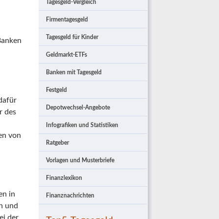
Tagesgeld-Vergleich
Firmentagesgeld
Tagesgeld für Kinder
 Banken
Geldmarkt-ETFs
Banken mit Tagesgeld
Festgeld
dafür
Depotwechsel-Angebote
r des
n
Infografiken und Statistiken
hen von
Ratgeber
Vorlagen und Musterbriefe
Finanzlexikon
en in
Finanznachrichten
en und
ei der