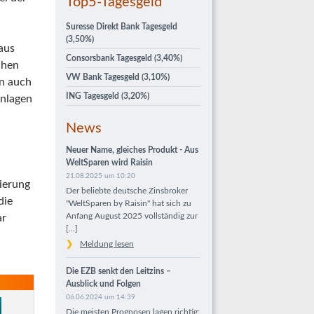
Top5-Tagesgeld
Suresse Direkt Bank Tagesgeld
(3,50%)
aus
Consorsbank Tagesgeld
(3,40%)
chen
VW Bank Tagesgeld
(3,10%)
en auch
ING Tagesgeld
(3,20%)
inlagen
News
Neuer Name, gleiches Produkt - Aus
WeltSparen wird Raisin
21.08.2025 um 10:20
zierung
Der beliebte deutsche Zinsbroker
die
"WeltSparen by Raisin" hat sich zu
Anfang August 2025 vollständig zur
ar
[...]
Meldung lesen
Die EZB senkt den Leitzins –
Ausblick und Folgen
06.06.2024 um 14:39
Die meisten Prognosen lagen richtig: