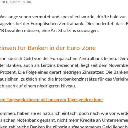
 EINEN KOMMENTAR
Was lange schon vermutet und spekuliert wurde, dürfte bald zur
lagezins bei der Europäischen Zentralbank. Dies bedeutet, dass
EZB bezahlen müssen, eine Art Strafzins sozusagen.
fzinsen für Banken in der Euro-Zone
n sie sich Geld von der Europäischen Zentralbank leihen. Der 
er Banken, auch als Leitzins bezeichnet, liegt seit dem Novembe
rozent. Die Folge eines derart niedrigen Zinssatzes: Die Banke
usleihen, zugleich sind die Interbankenzinssätze für das Verlei
ch auch auf einem niedrigeren Niveau.
sten Tagesgeldzinsen mit unserem Tagesgeldrechner
ommen, haben sie es natürlich einfach, doch nach wie vor werd
ropäischen Notenbank geplant, nicht mehr Kredite an Unternehm
ken zahlreiche Banken ihr günstig aufgenommenes Geld lieber b