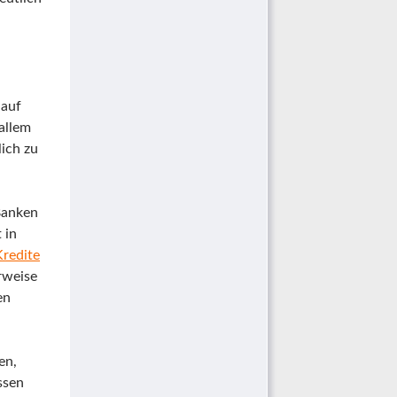
 auf
allem
ich zu
Banken
 in
Kredite
rweise
en
en,
ssen