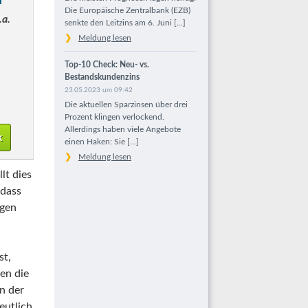
Die Europäische Zentralbank (EZB)
.a.
senkte den Leitzins am 6. Juni [...]
Meldung lesen
Top-10 Check: Neu- vs.
Bestandskundenzins
23.05.2023 um 09:42
Die aktuellen Sparzinsen über drei
Prozent klingen verlockend.
Allerdings haben viele Angebote
k
einen Haken: Sie [...]
Meldung lesen
lt dies
 dass
agen
st,
en die
n der
eutlich