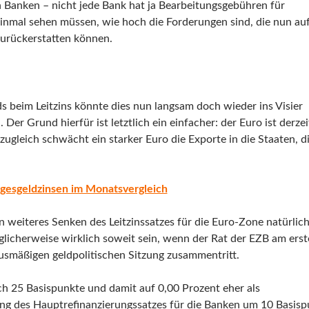
 Banken – nicht jede Bank hat ja Bearbeitungsgebühren für
einmal sehen müssen, wie hoch die Forderungen sind, die nun auf
urückerstatten können.
 beim Leitzins könnte dies nun langsam doch wieder ins Visier
r Grund hierfür ist letztlich ein einfacher: der Euro ist derze
zugleich schwächt ein starker Euro die Exporte in die Staaten, d
gesgeldzinsen im Monatsvergleich
weiteres Senken des Leitzinssatzes für die Euro-Zone natürlic
glicherweise wirklich soweit sein, wenn der Rat der EZB am ers
usmäßigen geldpolitischen Sitzung zusammentritt.
h 25 Basispunkte und damit auf 0,00 Prozent eher als
ung des Hauptrefinanzierungssatzes für die Banken um 10 Basis