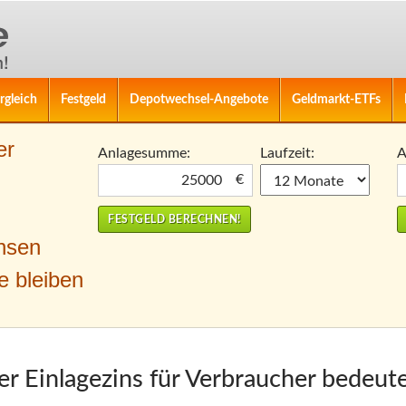
rgleich
Festgeld
Depotwechsel-Angebote
Geldmarkt-ETFs
er
Anlagesumme:
Laufzeit:
A
€
nsen
e bleiben
r Einlagezins für Verbraucher bedeut