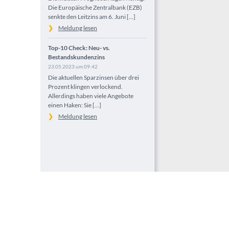
Die Europäische Zentralbank (EZB)
senkte den Leitzins am 6. Juni [...]
Meldung lesen
Top-10 Check: Neu- vs.
Bestandskundenzins
23.05.2023 um 09:42
Die aktuellen Sparzinsen über drei
Prozent klingen verlockend.
Allerdings haben viele Angebote
einen Haken: Sie [...]
Meldung lesen