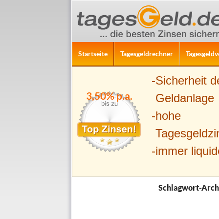
ZUM INHALT SPRINGEN
Suchen
Startseite
Tagesgeldrechner
Tagesgeldv
Sicherheit d
3,50% p.a.
Geldanlage
hohe
Tagesgeldzi
immer liquid
Schlagwort-Archi