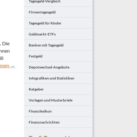
Tagesgeld-Vergleich
Firmentagesgeld
Tagesgeld für Kinder
Geldmarkt-ETFs
.
Die
Banken mit Tagesgeld
innen
Festgeld
ll
nische Alior Bank wirbt deutsche Sparer
lesen
→
Depotwechsel-Angebote
Infografiken und Statistiken
Ratgeber
Vorlagen und Musterbriefe
Finanzlexikon
Finanznachrichten