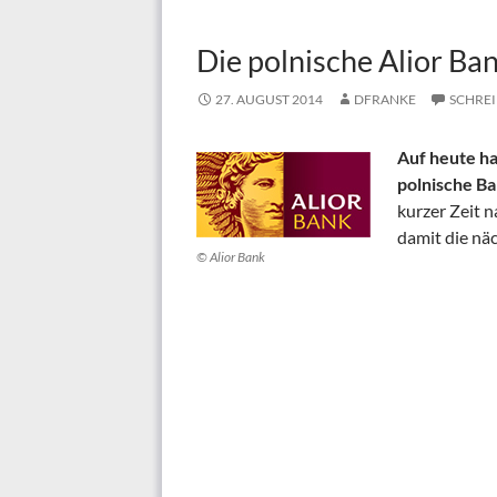
Die polnische Alior Ba
27. AUGUST 2014
DFRANKE
SCHRE
Auf heute ha
polnische B
kurzer Zeit 
damit die nä
© Alior Bank