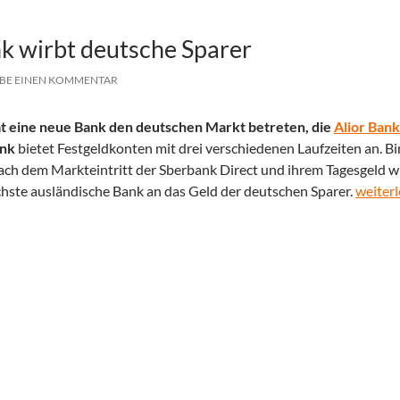
nk wirbt deutsche Sparer
IBE EINEN KOMMENTAR
t eine neue Bank den deutschen Markt betreten, die
Alior Bank
ank
bietet Festgeldkonten mit drei verschiedenen Laufzeiten an. B
nach dem Markteintritt der Sberbank Direct und ihrem Tagesgeld wi
Die pol
chste ausländische Bank an das Geld der deutschen Sparer.
weiter