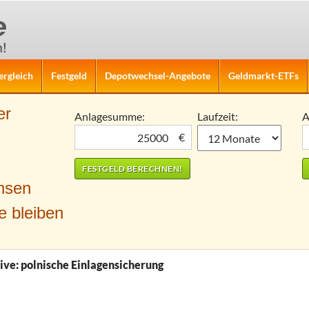
ergleich
Festgeld
Depotwechsel-Angebote
Geldmarkt-ETFs
er
Anlagesumme:
Laufzeit:
A
€
nsen
e bleiben
ve: polnische Einlagensicherung