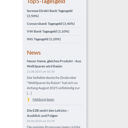
Top5-Tagesgeld
Suresse Direkt Bank Tagesgeld
(3,50%)
Consorsbank Tagesgeld
(3,40%)
VW Bank Tagesgeld
(3,10%)
ING Tagesgeld
(3,20%)
News
Neuer Name, gleiches Produkt - Aus
WeltSparen wird Raisin
21.08.2025 um 10:20
Der beliebte deutsche Zinsbroker
"WeltSparen by Raisin" hat sich zu
Anfang August 2025 vollständig zur
[...]
Meldung lesen
Die EZB senkt den Leitzins –
Ausblick und Folgen
06.06.2024 um 14:39
Die meisten Prognosen lagen richtig: