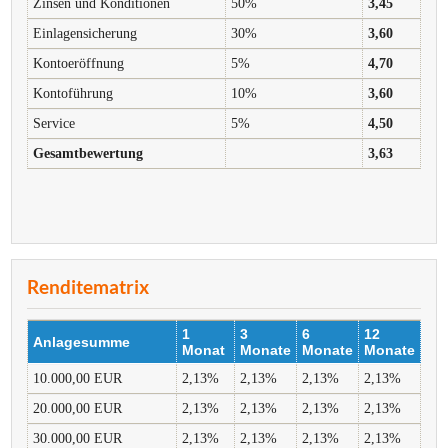
Zinsen und Konditionen
50%
3,45
Einlagensicherung
30%
3,60
Kontoeröffnung
5%
4,70
Kontoführung
10%
3,60
Service
5%
4,50
Gesamtbewertung
3,63
Renditematrix
1
3
6
12
Anlagesumme
Monat
Monate
Monate
Monate
10.000,00 EUR
2,13%
2,13%
2,13%
2,13%
20.000,00 EUR
2,13%
2,13%
2,13%
2,13%
30.000,00 EUR
2,13%
2,13%
2,13%
2,13%