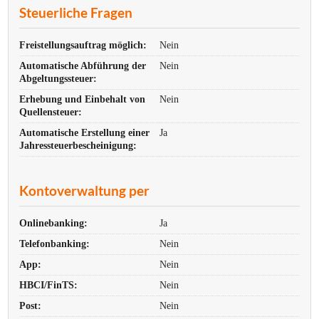
Steuerliche Fragen
Freistellungsauftrag möglich:
Nein
Automatische Abführung der
Nein
Abgeltungssteuer:
Erhebung und Einbehalt von
Nein
Quellensteuer:
Automatische Erstellung einer
Ja
Jahres­steuer­bescheinigung:
Kontoverwaltung per
Onlinebanking:
Ja
Telefonbanking:
Nein
App:
Nein
HBCI/FinTS:
Nein
Post:
Nein