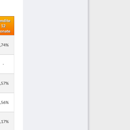
endite
12
onate
,74%
-
,57%
,56%
,17%