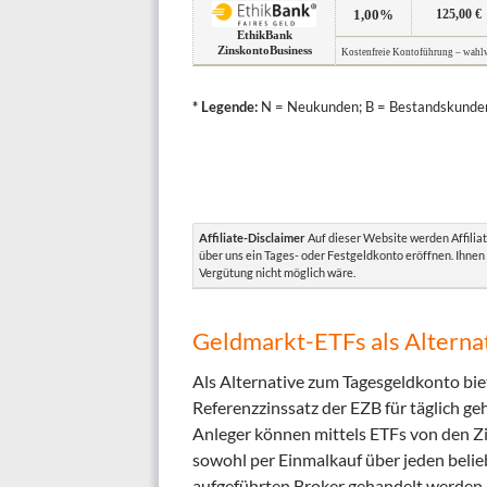
1,00%
125,00 €
EthikBank
ZinskontoBusiness
Kostenfreie Kontoführung – wahlw
* Legende:
N = Neukunden; B = Bestandskunde
Affiliate-Disclaimer
Auf dieser Website werden Affiliat
über uns ein Tages- oder Festgeldkonto eröffnen. Ihnen
Vergütung nicht möglich wäre.
Geldmarkt-ETFs als Alterna
Als Alternative zum Tagesgeldkonto bie
Referenzzinssatz der EZB für täglich 
Anleger können mittels ETFs von den Zi
sowohl per Einmalkauf über jeden belie
aufgeführten Broker gehandelt werden