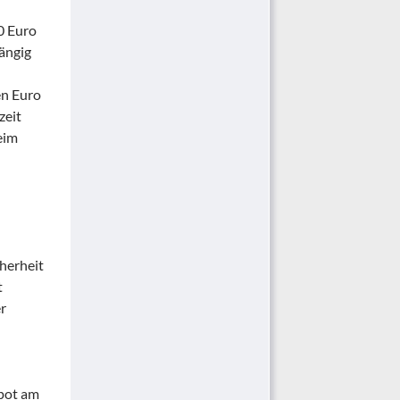
00 Euro
ängig
en Euro
zeit
eim
cherheit
t
er
epot am