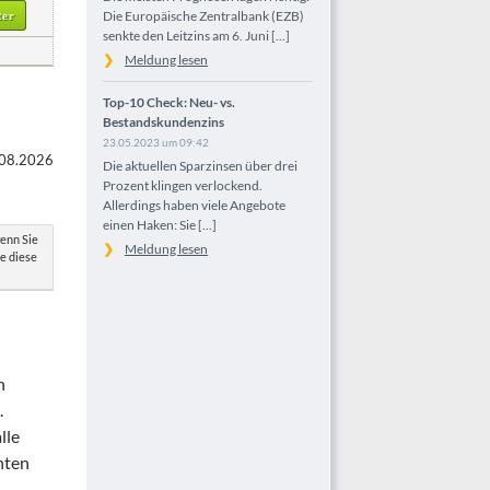
Die Europäische Zentralbank (EZB)
ter
senkte den Leitzins am 6. Juni [...]
Meldung lesen
Top-10 Check: Neu- vs.
Bestandskundenzins
23.05.2023 um 09:42
08.2026
Die aktuellen Sparzinsen über drei
Prozent klingen verlockend.
Allerdings haben viele Angebote
einen Haken: Sie [...]
wenn Sie
Meldung lesen
ne diese
n
.
lle
nten