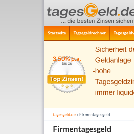
ZUM INHALT SPRINGEN
Suchen
Startseite
Tagesgeldrechner
Tagesgeldv
Sicherheit d
3,50% p.a.
Geldanlage
hohe
Tagesgeldzi
immer liquid
tagesgeld.de
» Firmentagesgeld
Firmentagesgeld