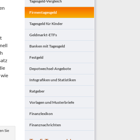
Tagesgeld-Vergleich
len
Firmentagesgeld
Tagesgeld für Kinder
Geldmarkt-ETFs
t
nell
Banken mit Tagesgeld
ch
Festgeld
satz
die
Depotwechsel-Angebote
 wie
Infografiken und Statistiken
Ratgeber
Vorlagen und Musterbriefe
Finanzlexikon
Finanznachrichten
en Sie