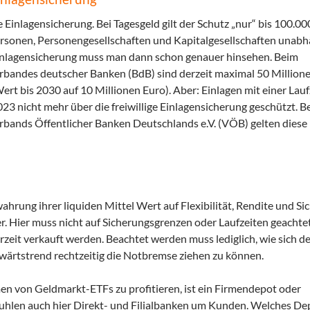
e Einlagensicherung. Bei Tagesgeld gilt der Schutz „nur“ bis 100.0
ersonen, Personengesellschaften und Kapitalgesellschaften unabh
 Einlagensicherung muss man dann schon genauer hinsehen. Beim
bandes deutscher Banken (BdB) sind derzeit maximal 50 Million
Wert bis 2030 auf 10 Millionen Euro). Aber: Einlagen mit einer Lauf
23 nicht mehr über die freiwillige Einlagensicherung geschützt. B
bands Öffentlicher Banken Deutschlands e.V. (VÖB) gelten diese
rung ihrer liquiden Mittel Wert auf Flexibilität, Rendite und Si
r. Hier muss nicht auf Sicherungsgrenzen oder Laufzeiten geachte
zeit verkauft werden. Beachtet werden muss lediglich, wie sich d
wärtstrend rechtzeitig die Notbremse ziehen zu können.
n von Geldmarkt-ETFs zu profitieren, ist ein Firmendepot oder
uhlen auch hier Direkt- und Filialbanken um Kunden. Welches D