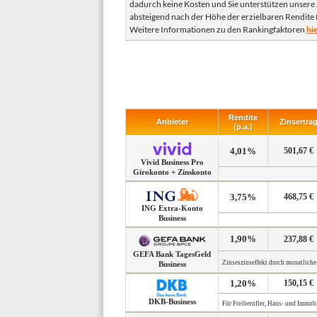
dadurch keine Kosten und Sie unterstützen unsere 
absteigend nach der Höhe der erzielbaren Rendite 
Weitere Informationen zu den Rankingfaktoren
hie
Rendite
Anbieter
Zinsertra
(p.a.)
4,01%
501,67 €
Vivid Business Pro
Girokonto + Zinskonto
3,75%
468,75 €
ING Extra-Konto
Business
1,90%
237,88 €
GEFA Bank TagesGeld
Zinseszinseffekt durch monatliche 
Business
1,20%
150,15 €
DKB-Business
Für Freiberufler, Haus- und Immob