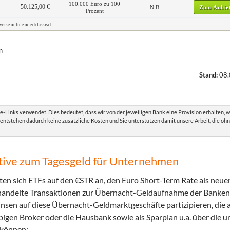
100.000 Euro zu 100
50.125,00 €
N,B
Zum Anbie
Prozent
eise online oder klassisch
n
Stand:
08.
e-Links verwendet. Dies bedeutet, dass wir von der jeweiligen Bank eine Provision erhalten, 
 entstehen dadurch keine zusätzliche Kosten und Sie unterstützen damit unsere Arbeit, die oh
tive zum Tagesgeld für Unternehmen
ten sich ETFs auf den €STR an, den Euro Short-Term Rate als neue
gehandelte Transaktionen zur Übernacht-Geldaufnahme der Banken
nsen auf diese Übernacht-Geldmarktgeschäfte partizipieren, die a
bigen Broker oder die Hausbank sowie als Sparplan u.a. über die u
 können: