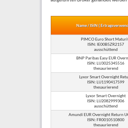
Name / ISIN ( Ertragsverwen
PIMCO Euro Short Maturi
ISIN: IE00B5ZR2157
ausschüttend
BNP Paribas Easy EUR Overn
ISIN: LU3025345516
thesaurierend
Lyxor Smart Overnight Ret
ISIN: LU1190417599
thesaurierend
Lyxor Smart Overnight
ISIN: LU2082999306
ausschüttend
Amundi EUR Overnight Return U
ISIN: FR0010510800
thesaurierend