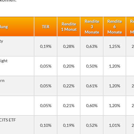
Rendite
Rendite
R
Rendite
dung
TER
3
6
1 Monat
Monate
Monate
M
ty
0,19%
0,28%
0,63%
1,25%
2
ight
0,05%
0,20%
0,50%
1,20%
urn
0,05%
0,22%
0,61%
1,20%
2
0,05%
0,21%
0,60%
1,20%
2
CITS ETF
0,10%
0,19%
0,52%
1,01%
2