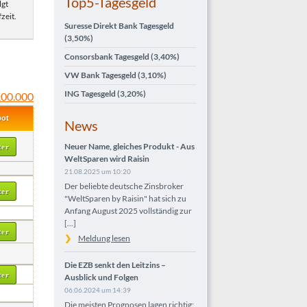
Top5-Tagesgeld
lgt
zeit.
Suresse Direkt Bank Tagesgeld
(3,50%)
Consorsbank Tagesgeld
(3,40%)
VW Bank Tagesgeld
(3,10%)
ING Tagesgeld
(3,20%)
100.000
ot
News
Neuer Name, gleiches Produkt - Aus
ter
WeltSparen wird Raisin
21.08.2025 um 10:20
Der beliebte deutsche Zinsbroker
ter
"WeltSparen by Raisin" hat sich zu
Anfang August 2025 vollständig zur
[...]
ter
Meldung lesen
Die EZB senkt den Leitzins –
ter
Ausblick und Folgen
06.06.2024 um 14:39
Die meisten Prognosen lagen richtig: