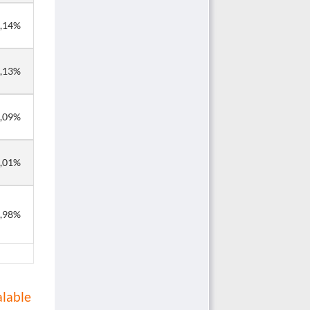
,14%
,13%
,09%
,01%
,98%
alable