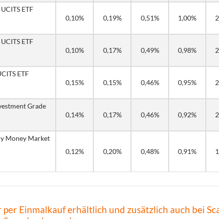
 UCITS ETF
0,10%
0,19%
0,51%
1,00%
2
 UCITS ETF
0,10%
0,17%
0,49%
0,98%
2
UCITS ETF
0,15%
0,15%
0,46%
0,95%
2
vestment Grade
0,14%
0,17%
0,46%
0,92%
2
y Money Market
0,12%
0,20%
0,48%
0,91%
1
 per Einmalkauf erhältlich und zusätzlich auch bei Sc