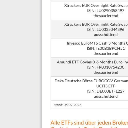
Xtrackers EUR Overnight Rate Swap
ISIN: LU0290358497
thesaurierend
Xtrackers EUR Overnight Rate Swap
ISIN: LU0335044896
ausschüttend
Invesco EuroMTS Cash 3 Months 
ISIN: IE00B3BPCH51
thesaurierend
Amundi ETF Govies 0-6 Months Euro In
ISIN: FR0010754200
thesaurierend
Deka Deutsche Börse EUROGOV German
UCITS ETF
ISIN: DE000ETFL227
ausschüttend
Stand: 05.02.2026
Alle ETFs sind über jeden Broker