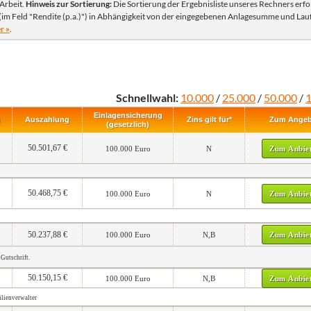
Arbeit.
Hinweis zur Sortierung:
Die Sortierung der Ergebnisliste unseres Rechners erfo
(im Feld "Rendite (p.a.)") in Abhängigkeit von der eingegebenen Anlagesumme und Lauf
r »
.
Schnellwahl:
10.000
/
25.000
/
50.000
/
Einlagen­sicherung
g
Auszahlung
Zins gilt für*
Zum Angeb
(gesetzlich)
50.501,67 €
100.000 Euro
N
Zum Anbie
50.468,75 €
100.000 Euro
N
Zum Anbie
50.237,88 €
100.000 Euro
N,B
Zum Anbie
Gutschrift.
50.150,15 €
100.000 Euro
N,B
Zum Anbie
ilienverwalter