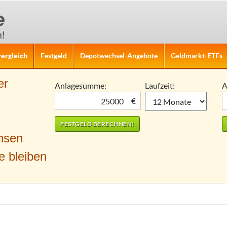
ergleich
Festgeld
Depotwechsel-Angebote
Geldmarkt-ETFs
er
Anlagesumme:
Laufzeit:
A
€
nsen
e bleiben