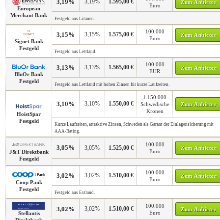
3,19%
3,19%
1.595,00 €
Zum Anbieter
Euro
European
Merchant Bank
Festgeld aus Litauen.
100.000
3,15%
3,15%
1.575,00 €
Zum Anbieter
Euro
Signet Bank
Festgeld
Festgeld aus Lettland.
100.000
3,13%
3,13%
1.565,00 €
Zum Anbieter
EUR
BluOr Bank
Festgeld
Festgeld aus Lettland mit hohen Zinsen für kurze Laufzeiten.
1.150.000
3,10%
3,10%
1.550,00 €
Schwedische
Zum Anbieter
Kronen
HoistSpar
Festgeld
Kurze Laufzeiten, attraktive Zinsen, Schweden als Garant der Einlagensicherung mit
AAA-Rating.
100.000
3,05%
3,05%
1.525,00 €
Zum Anbieter
Euro
J&T Direktbank
Festgeld
100.000
3,02%
3,02%
1.510,00 €
Zum Anbieter
Euro
Coop Pank
Festgeld
Festgeld aus Estland.
100.000
3,02%
3,02%
1.510,00 €
Zum Anbieter
Euro
Stellantis