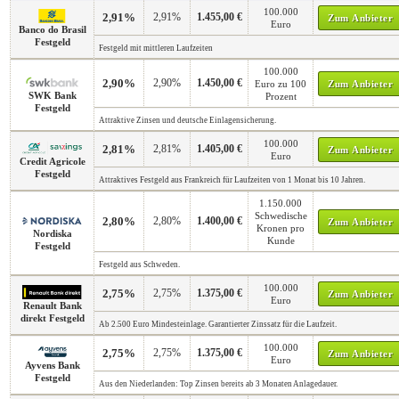
100.000
2,91%
2,91%
1.455,00 €
Zum Anbieter
Euro
Banco do Brasil
Festgeld
Festgeld mit mittleren Laufzeiten
100.000
2,90%
2,90%
1.450,00 €
Euro zu 100
Zum Anbieter
SWK Bank
Prozent
Festgeld
Attraktive Zinsen und deutsche Einlagensicherung.
100.000
2,81%
2,81%
1.405,00 €
Zum Anbieter
Euro
Credit Agricole
Festgeld
Attraktives Festgeld aus Frankreich für Laufzeiten von 1 Monat bis 10 Jahren.
1.150.000
Schwedische
2,80%
2,80%
1.400,00 €
Zum Anbieter
Kronen pro
Nordiska
Kunde
Festgeld
Festgeld aus Schweden.
100.000
2,75%
2,75%
1.375,00 €
Zum Anbieter
Euro
Renault Bank
direkt Festgeld
Ab 2.500 Euro Mindesteinlage. Garantierter Zinssatz für die Laufzeit.
100.000
2,75%
2,75%
1.375,00 €
Zum Anbieter
Euro
Ayvens Bank
Festgeld
Aus den Niederlanden: Top Zinsen bereits ab 3 Monaten Anlagedauer.