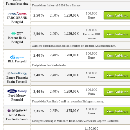
Farmafactoring
Festgeld aus Italien - ab 5000 Euro Einlage
100.000
2,50%
2,50%
1.250,00 €
Zum Anbieter
Euro
TARGOBANK
Festgeld
100.000
2,50%
2,50%
1.250,00 €
Euro zu 100
Zum Anbieter
Nexent Bank
Prozent
Festgeld
Jährliche oder monatliche Zinsgutschriften bei längeren Anlagezeiträumen.
100.000
2,40%
2,40%
1.200,00 €
Zum Anbieter
Euro
DLL Festgeld
Festgeld aus den Niederlanden!
100.000
2,40%
2,40%
1.200,00 €
Zum Anbieter
Euro
Banco Finantia
Spain Festgeld
100.000
2,40%
2,40%
1.200,00 €
Zum Anbieter
Euro
Ford Money
Festgeld
Festgeld der Ford Bank GmbH mit deutscher Einlagensicherung
100.000
2,35%
2,35%
1.175,00 €
Zum Anbieter
Euro
GEFA Bank
FestGeld-Konto
Einlagensicherung in Millionen-Höhe. Solide Zinsen bei längeren Laufzeiten.
1.150.000