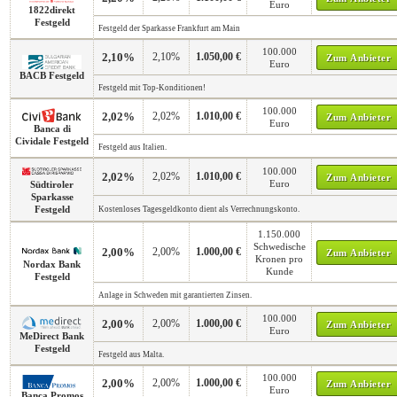
Euro
1822direkt
Festgeld
Festgeld der Sparkasse Frankfurt am Main
100.000
2,10%
2,10%
1.050,00 €
Zum Anbieter
Euro
BACB Festgeld
Festgeld mit Top-Konditionen!
100.000
2,02%
2,02%
1.010,00 €
Zum Anbieter
Euro
Banca di
Cividale Festgeld
Festgeld aus Italien.
100.000
2,02%
2,02%
1.010,00 €
Zum Anbieter
Euro
Südtiroler
Sparkasse
Festgeld
Kostenloses Tagesgeldkonto dient als Verrechnungskonto.
1.150.000
Schwedische
2,00%
2,00%
1.000,00 €
Zum Anbieter
Kronen pro
Nordax Bank
Kunde
Festgeld
Anlage in Schweden mit garantierten Zinsen.
100.000
2,00%
2,00%
1.000,00 €
Zum Anbieter
Euro
MeDirect Bank
Festgeld
Festgeld aus Malta.
100.000
2,00%
2,00%
1.000,00 €
Zum Anbieter
Euro
Banca Promos