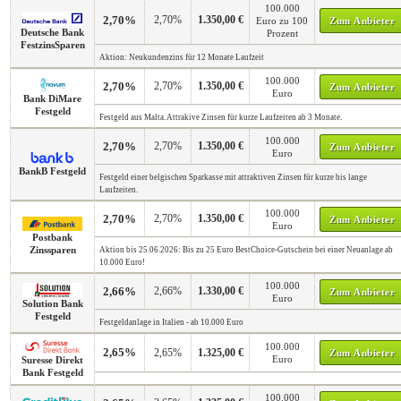
100.000
2,70%
2,70%
1.350,00 €
Euro zu 100
Zum Anbieter
Deutsche Bank
Prozent
FestzinsSparen
Aktion: Neukundenzins für 12 Monate Laufzeit
100.000
2,70%
2,70%
1.350,00 €
Zum Anbieter
Euro
Bank DiMare
Festgeld
Festgeld aus Malta. Attrakive Zinsen für kurze Laufzeiten ab 3 Monate.
100.000
2,70%
2,70%
1.350,00 €
Zum Anbieter
Euro
BankB Festgeld
Festgeld einer belgischen Sparkasse mit attraktiven Zinsen für kurze bis lange
Laufzeiten.
100.000
2,70%
2,70%
1.350,00 €
Zum Anbieter
Euro
Postbank
Zinssparen
Aktion bis 25.06.2026: Bis zu 25 Euro BestChoice-Gutschein bei einer Neuanlage ab
10.000 Euro!
100.000
2,66%
2,66%
1.330,00 €
Zum Anbieter
Euro
Solution Bank
Festgeld
Festgeldanlage in Italien - ab 10.000 Euro
100.000
2,65%
2,65%
1.325,00 €
Zum Anbieter
Euro
Suresse Direkt
Bank Festgeld
100.000