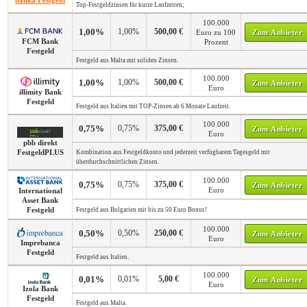
banka Festgeld
Top-Festgeldzinsen für kurze Laufzeiten;
100.000
1,00%
1,00%
500,00 €
Euro zu 100
Zum Anbieter
FCM Bank
Prozent
Festgeld
Festgeld aus Malta mit soliden Zinsen.
100.000
1,00%
1,00%
500,00 €
Zum Anbieter
Euro
illimity Bank
Festgeld
Festgeld aus Italien mit TOP-Zinsen ab 6 Monate Laufzeit.
100.000
0,75%
0,75%
375,00 €
Zum Anbieter
Euro
pbb direkt
FestgeldPLUS
Kombination aus Festgeldkonto und jederzeit verfügbarem Tagesgeld mit
überdurchschnittlichen Zinsen.
100.000
0,75%
0,75%
375,00 €
Zum Anbieter
Euro
International
Asset Bank
Festgeld
Festgeld aus Bulgarien mit bis zu 50 Euro Bonus!
100.000
0,50%
0,50%
250,00 €
Zum Anbieter
Euro
Imprebanca
Festgeld
Festgeld aus Italien.
100.000
0,01%
0,01%
5,00 €
Zum Anbieter
Euro
Izola Bank
Festgeld
Festgeld aus Malta.