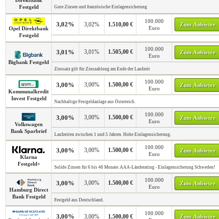
Direktbank
Festgeld
Gute Zinsen und französische Einlagensicherung
100.000
3,02%
3,02%
1.510,00 €
Zum Anbieter
Euro
Opel Direktbank
Festgeld
100.000
3,01%
3,01%
1.505,00 €
Zum Anbieter
Euro
Bigbank Festgeld
Zinssatz gilt für Zinszahlung am Ende der Laufzeit
100.000
3,00%
3,00%
1.500,00 €
Zum Anbieter
Euro
Kommunalkredit
Invest Festgeld
Nachhaltige Festgeldanlage aus Österreich.
100.000
3,00%
3,00%
1.500,00 €
Zum Anbieter
Euro
Volkswagen
Bank Sparbrief
Laufzeiten zwischen 1 und 5 Jahren. Hohe Einlagensicherung.
100.000
3,00%
3,00%
1.500,00 €
Zum Anbieter
Euro
Klarna
Festgeld+
Solide Zinsen für 6 bis 48 Monate. AAA-Länderating - Einlagensicherung Schweden!
100.000
3,00%
3,00%
1.500,00 €
Zum Anbieter
Euro
Hamburg Direct
Bank Festgeld
Festgeld aus Deutschland.
100.000
3,00%
3,00%
1.500,00 €
Zum Anbieter