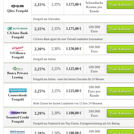
Schwedische
2,35%
2,35%
1.175,00 €
Zum Anbieter
Kronen pro
Qliro Festgeld
Kunde
Festgeld aus Schweden.
100.000
2,35%
2,35%
1.175,00 €
Zum Anbieter
Euro
CA Auto Bank
Festgeld
CA Auto Bank agiert für eine Vielzahl namhafter Automarken
100.000
2,30%
2,30%
1.150,00 €
Zum Anbieter
Euro
ViViBanca
Festgeld
Festgeld aus Italien.
100.000
2,25%
2,25%
1.125,00 €
Zum Anbieter
Euro
Banca Privata
Leasing
Festgeld aus Italien - einer der besten Zinssätze für 24 Monate
100.000
2,25%
2,25%
1.125,00 €
Euro pro
Zum Anbieter
Consorsbank
Kunde
Festgeld
Hohe Zinsen bei kurzen Laufzeiten von 12 bzw. 24 Monaten.
100.000
2,20%
2,20%
1.100,00 €
Zum Anbieter
Euro
Younited Credit
Festgeld
Festgeld aus Frankreich mit Top-Zinsen. Einlagensicherung mit AA-Rating.
100.000
2,20%
2,20%
1.100,00 €
Zum Anbieter