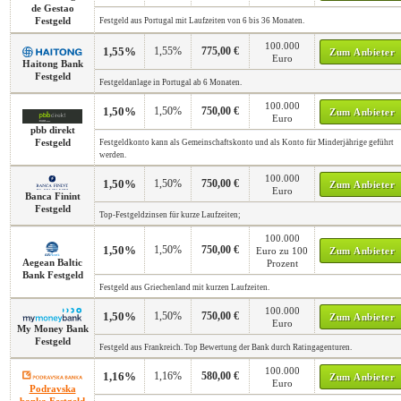
de Gestao
Festgeld
Festgeld aus Portugal mit Laufzeiten von 6 bis 36 Monaten.
100.000
1,55%
1,55%
775,00 €
Zum Anbieter
Euro
Haitong Bank
Festgeld
Festgeldanlage in Portugal ab 6 Monaten.
100.000
1,50%
1,50%
750,00 €
Zum Anbieter
Euro
pbb direkt
Festgeld
Festgeldkonto kann als Gemeinschaftskonto und als Konto für Minderjährige geführt
werden.
100.000
1,50%
1,50%
750,00 €
Zum Anbieter
Euro
Banca Finint
Festgeld
Top-Festgeldzinsen für kurze Laufzeiten;
100.000
1,50%
1,50%
750,00 €
Euro zu 100
Zum Anbieter
Aegean Baltic
Prozent
Bank Festgeld
Festgeld aus Griechenland mit kurzen Laufzeiten.
100.000
1,50%
1,50%
750,00 €
Zum Anbieter
Euro
My Money Bank
Festgeld
Festgeld aus Frankreich. Top Bewertung der Bank durch Ratingagenturen.
100.000
1,16%
1,16%
580,00 €
Zum Anbieter
Euro
Podravska