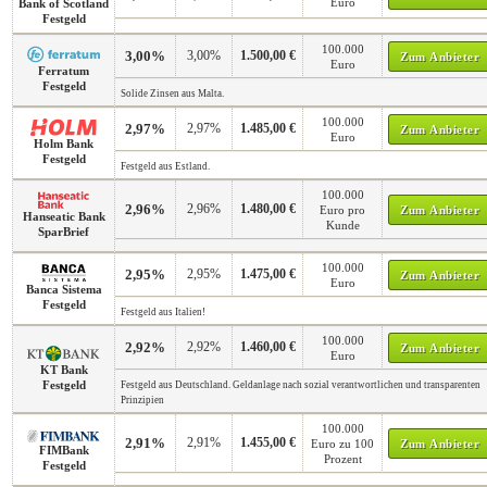
Euro
Bank of Scotland
Festgeld
100.000
3,00%
3,00%
1.500,00 €
Zum Anbieter
Euro
Ferratum
Festgeld
Solide Zinsen aus Malta.
100.000
2,97%
2,97%
1.485,00 €
Zum Anbieter
Euro
Holm Bank
Festgeld
Festgeld aus Estland.
100.000
2,96%
2,96%
1.480,00 €
Euro pro
Zum Anbieter
Hanseatic Bank
Kunde
SparBrief
100.000
2,95%
2,95%
1.475,00 €
Zum Anbieter
Euro
Banca Sistema
Festgeld
Festgeld aus Italien!
100.000
2,92%
2,92%
1.460,00 €
Zum Anbieter
Euro
KT Bank
Festgeld
Festgeld aus Deutschland. Geldanlage nach sozial verantwortlichen und transparenten
Prinzipien
100.000
2,91%
2,91%
1.455,00 €
Euro zu 100
Zum Anbieter
FIMBank
Prozent
Festgeld