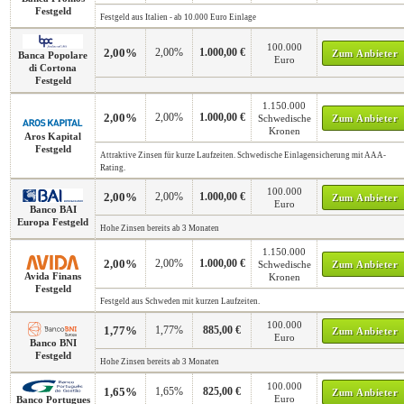
Festgeld
Festgeld aus Italien - ab 10.000 Euro Einlage
100.000
2,00%
2,00%
1.000,00 €
Zum Anbieter
Banca Popolare
Euro
di Cortona
Festgeld
1.150.000
2,00%
2,00%
1.000,00 €
Schwedische
Zum Anbieter
Kronen
Aros Kapital
Festgeld
Attraktive Zinsen für kurze Laufzeiten. Schwedische Einlagensicherung mit AAA-
Rating.
100.000
2,00%
2,00%
1.000,00 €
Zum Anbieter
Euro
Banco BAI
Europa Festgeld
Hohe Zinsen bereits ab 3 Monaten
1.150.000
2,00%
2,00%
1.000,00 €
Schwedische
Zum Anbieter
Avida Finans
Kronen
Festgeld
Festgeld aus Schweden mit kurzen Laufzeiten.
100.000
1,77%
1,77%
885,00 €
Zum Anbieter
Euro
Banco BNI
Festgeld
Hohe Zinsen bereits ab 3 Monaten
100.000
1,65%
1,65%
825,00 €
Zum Anbieter
Euro
Banco Portugues