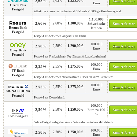
2,65%
2,65%
1.325,00 €
Zum Anbieter
Euro
CreditPlus
Festgeld
Attraktive Zinsen für Laufzeiten ab 3 Monate - 100%ige Absicherung inkl.
1.150.000
2,60%
2,60%
1.300,00 €
Schwedische
Zum Anbieter
Resurs Bank
Kronen
Festgeld
Festgeld aus Schweden. Angebot über Raisin.
100.000
2,58%
2,58%
1.290,00 €
Zum Anbieter
Euro
Oney Bank
Festgeld
Festgeld aus Frankreich mit Top-Zinsen für kurze Laufzeiten!
100.000
2,55%
2,55%
1.275,00 €
Zum Anbieter
Euro
TF Bank
Festgeld
Festgeld aus Schweden mit attraktiven Zinsen für kurze Laufzeiten!
100.000
2,55%
2,55%
1.275,00 €
Zum Anbieter
Euro
SIGNAL IDUNA
Festgeld
Festgeld aus Deutschland.
100.000
2,50%
2,50%
1.250,00 €
Euro zu 100
Zum Anbieter
%
IKB Festgeld
Solide Festgeldanlage bei einem Partner des deutschen Mittelstands.
100.000
2,50%
2,50%
1.250,00 €
Zum Anbieter
Euro
Banca