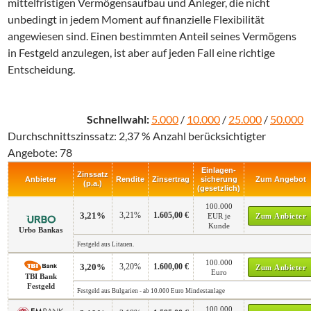
mittelfristigen Vermögensaufbau und Anleger, die nicht
unbedingt in jedem Moment auf finanzielle Flexibilität
angewiesen sind. Einen bestimmten Anteil seines Vermögens
in Festgeld anzulegen, ist aber auf jeden Fall eine richtige
Entscheidung.
Schnellwahl:
5.000
/
10.000
/
25.000
/
50.000
Durchschnittszinssatz: 2,37 % Anzahl berücksichtigter
Angebote: 78
Einlagen­
Zinssatz
Anbieter
Rendite
Zinsertrag
sicherung
Zum Angebot
(p.a.)
(gesetzlich)
100.000
3,21%
3,21%
1.605,00 €
EUR je
Zum Anbieter
Kunde
Urbo Bankas
Festgeld aus Litauen.
100.000
3,20%
3,20%
1.600,00 €
Zum Anbieter
Euro
TBI Bank
Festgeld
Festgeld aus Bulgarien - ab 10.000 Euro Mindestanlage
100.000