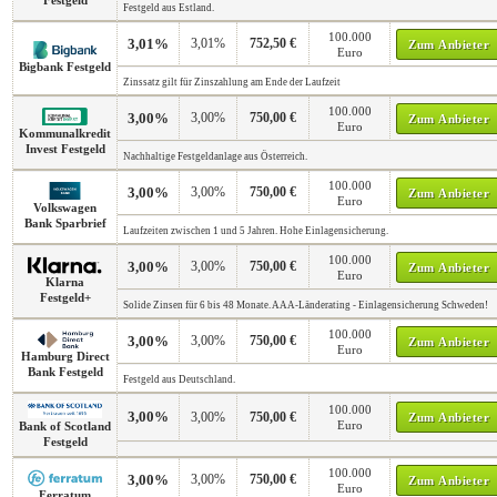
Festgeld
Festgeld aus Estland.
100.000
3,01%
3,01%
752,50 €
Zum Anbieter
Euro
Bigbank Festgeld
Zinssatz gilt für Zinszahlung am Ende der Laufzeit
100.000
3,00%
3,00%
750,00 €
Zum Anbieter
Euro
Kommunalkredit
Invest Festgeld
Nachhaltige Festgeldanlage aus Österreich.
100.000
3,00%
3,00%
750,00 €
Zum Anbieter
Euro
Volkswagen
Bank Sparbrief
Laufzeiten zwischen 1 und 5 Jahren. Hohe Einlagensicherung.
100.000
3,00%
3,00%
750,00 €
Zum Anbieter
Euro
Klarna
Festgeld+
Solide Zinsen für 6 bis 48 Monate. AAA-Länderating - Einlagensicherung Schweden!
100.000
3,00%
3,00%
750,00 €
Zum Anbieter
Euro
Hamburg Direct
Bank Festgeld
Festgeld aus Deutschland.
100.000
3,00%
3,00%
750,00 €
Zum Anbieter
Euro
Bank of Scotland
Festgeld
100.000
3,00%
3,00%
750,00 €
Zum Anbieter
Euro
Ferratum