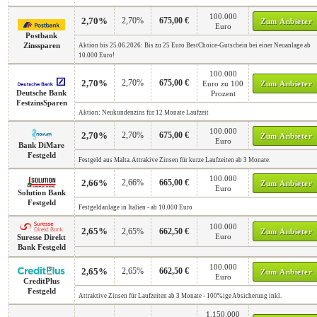
100.000
2,70%
2,70%
675,00 €
Zum Anbieter
Euro
Postbank
Zinssparen
Aktion bis 25.06.2026: Bis zu 25 Euro BestChoice-Gutschein bei einer Neuanlage ab
10.000 Euro!
100.000
2,70%
2,70%
675,00 €
Euro zu 100
Zum Anbieter
Deutsche Bank
Prozent
FestzinsSparen
Aktion: Neukundenzins für 12 Monate Laufzeit
100.000
2,70%
2,70%
675,00 €
Zum Anbieter
Euro
Bank DiMare
Festgeld
Festgeld aus Malta. Attrakive Zinsen für kurze Laufzeiten ab 3 Monate.
100.000
2,66%
2,66%
665,00 €
Zum Anbieter
Euro
Solution Bank
Festgeld
Festgeldanlage in Italien - ab 10.000 Euro
100.000
2,65%
2,65%
662,50 €
Zum Anbieter
Euro
Suresse Direkt
Bank Festgeld
100.000
2,65%
2,65%
662,50 €
Zum Anbieter
Euro
CreditPlus
Festgeld
Attraktive Zinsen für Laufzeiten ab 3 Monate - 100%ige Absicherung inkl.
1.150.000