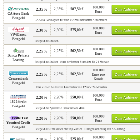
100.000
2,35%
2,35%
587,50 €
Zum Anbieter
Euro
CA Auto Bank
Festgeld
CA Auto Bank agiert für eine Vielzahl namhafter Automarken
100.000
2,30%
2,30%
575,00 €
Zum Anbieter
Euro
ViViBanca
Festgeld
Festgeld aus Italien.
100.000
2,25%
2,25%
562,50 €
Zum Anbieter
Euro
Banca Privata
Leasing
Festgeld aus Italien - einer der besten Zinssätze für 24 Monate
100.000
2,25%
2,25%
562,50 €
Euro pro
Zum Anbieter
Consorsbank
Kunde
Festgeld
Hohe Zinsen bei kurzen Laufzeiten von 12 bzw. 24 Monaten.
100.000
2,20%
2,20%
550,00 €
Zum Anbieter
Euro
1822direkt
Festgeld
Festgeld der Sparkasse Frankfurt am Main
100.000
2,20%
2,20%
550,00 €
Zum Anbieter
Euro
Younited Credit
Festgeld
Festgeld aus Frankreich mit Top-Zinsen. Einlagensicherung mit AA-Rating.
100.000
2,10%
2,10%
525,00 €
Zum Anbieter