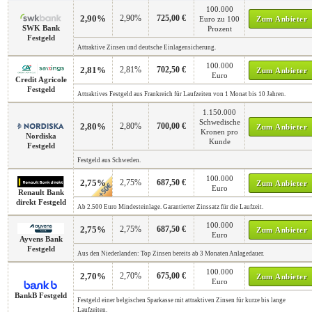
100.000
2,90%
2,90%
725,00 €
Euro zu 100
Zum Anbieter
SWK Bank
Prozent
Festgeld
Attraktive Zinsen und deutsche Einlagensicherung.
100.000
2,81%
2,81%
702,50 €
Zum Anbieter
Euro
Credit Agricole
Festgeld
Attraktives Festgeld aus Frankreich für Laufzeiten von 1 Monat bis 10 Jahren.
1.150.000
Schwedische
2,80%
2,80%
700,00 €
Zum Anbieter
Kronen pro
Nordiska
Kunde
Festgeld
Festgeld aus Schweden.
100.000
2,75%
2,75%
687,50 €
Zum Anbieter
Euro
Renault Bank
direkt Festgeld
Ab 2.500 Euro Mindesteinlage. Garantierter Zinssatz für die Laufzeit.
100.000
2,75%
2,75%
687,50 €
Zum Anbieter
Euro
Ayvens Bank
Festgeld
Aus den Niederlanden: Top Zinsen bereits ab 3 Monaten Anlagedauer.
100.000
2,70%
2,70%
675,00 €
Zum Anbieter
Euro
BankB Festgeld
Festgeld einer belgischen Sparkasse mit attraktiven Zinsen für kurze bis lange
Laufzeiten.