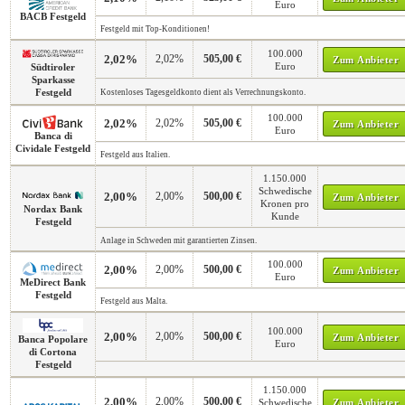
Euro
BACB Festgeld
Festgeld mit Top-Konditionen!
100.000
2,02%
2,02%
505,00 €
Zum Anbieter
Euro
Südtiroler
Sparkasse
Festgeld
Kostenloses Tagesgeldkonto dient als Verrechnungskonto.
100.000
2,02%
2,02%
505,00 €
Zum Anbieter
Euro
Banca di
Cividale Festgeld
Festgeld aus Italien.
1.150.000
Schwedische
2,00%
2,00%
500,00 €
Zum Anbieter
Kronen pro
Nordax Bank
Kunde
Festgeld
Anlage in Schweden mit garantierten Zinsen.
100.000
2,00%
2,00%
500,00 €
Zum Anbieter
Euro
MeDirect Bank
Festgeld
Festgeld aus Malta.
100.000
2,00%
2,00%
500,00 €
Zum Anbieter
Banca Popolare
Euro
di Cortona
Festgeld
1.150.000
2,00%
2,00%
500,00 €
Schwedische
Zum Anbieter