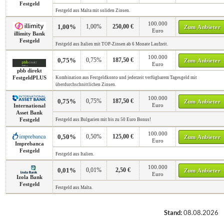
Festgeld
Festgeld aus Malta mit soliden Zinsen.
100.000
1,00%
1,00%
250,00 €
Zum Anbieter
Euro
illimity Bank
Festgeld
Festgeld aus Italien mit TOP-Zinsen ab 6 Monate Laufzeit.
100.000
0,75%
0,75%
187,50 €
Zum Anbieter
Euro
pbb direkt
FestgeldPLUS
Kombination aus Festgeldkonto und jederzeit verfügbarem Tagesgeld mit
überdurchschnittlichen Zinsen.
100.000
0,75%
0,75%
187,50 €
Zum Anbieter
Euro
International
Asset Bank
Festgeld
Festgeld aus Bulgarien mit bis zu 50 Euro Bonus!
100.000
0,50%
0,50%
125,00 €
Zum Anbieter
Euro
Imprebanca
Festgeld
Festgeld aus Italien.
100.000
0,01%
0,01%
2,50 €
Zum Anbieter
Euro
Izola Bank
Festgeld
Festgeld aus Malta.
Stand:
08.08.2026