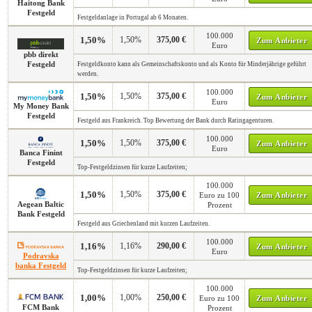
Haitong Bank
Festgeld
Festgeldanlage in Portugal ab 6 Monaten.
100.000
1,50%
1,50%
375,00 €
Zum Anbieter
Euro
pbb direkt
Festgeld
Festgeldkonto kann als Gemeinschaftskonto und als Konto für Minderjährige geführt
werden.
100.000
1,50%
1,50%
375,00 €
Zum Anbieter
Euro
My Money Bank
Festgeld
Festgeld aus Frankreich. Top Bewertung der Bank durch Ratingagenturen.
100.000
1,50%
1,50%
375,00 €
Zum Anbieter
Euro
Banca Finint
Festgeld
Top-Festgeldzinsen für kurze Laufzeiten;
100.000
1,50%
1,50%
375,00 €
Euro zu 100
Zum Anbieter
Aegean Baltic
Prozent
Bank Festgeld
Festgeld aus Griechenland mit kurzen Laufzeiten.
100.000
1,16%
1,16%
290,00 €
Zum Anbieter
Euro
Podravska
banka Festgeld
Top-Festgeldzinsen für kurze Laufzeiten;
100.000
1,00%
1,00%
250,00 €
Euro zu 100
Zum Anbieter
FCM Bank
Prozent