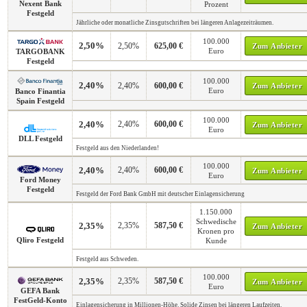
Nexent Bank
Prozent
Festgeld
Jährliche oder monatliche Zinsgutschriften bei längeren Anlagezeiträumen.
100.000
2,50%
2,50%
625,00 €
Zum Anbieter
Euro
TARGOBANK
Festgeld
100.000
2,40%
2,40%
600,00 €
Zum Anbieter
Euro
Banco Finantia
Spain Festgeld
100.000
2,40%
2,40%
600,00 €
Zum Anbieter
Euro
DLL Festgeld
Festgeld aus den Niederlanden!
100.000
2,40%
2,40%
600,00 €
Zum Anbieter
Euro
Ford Money
Festgeld
Festgeld der Ford Bank GmbH mit deutscher Einlagensicherung
1.150.000
Schwedische
2,35%
2,35%
587,50 €
Zum Anbieter
Kronen pro
Qliro Festgeld
Kunde
Festgeld aus Schweden.
100.000
2,35%
2,35%
587,50 €
Zum Anbieter
Euro
GEFA Bank
FestGeld-Konto
Einlagensicherung in Millionen-Höhe. Solide Zinsen bei längeren Laufzeiten.