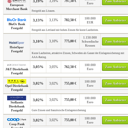
3,19%
3,19%
797,50 €
Zum Anbieter
Euro
European
Merchant Bank
Festgeld aus Litauen.
100.000
3,13%
3,13%
782,50 €
Zum Anbieter
EUR
BluOr Bank
Festgeld
Festgeld aus Lettland mit hohen Zinsen für kurze Laufzeiten.
1.150.000
3,10%
3,10%
775,00 €
Schwedische
Zum Anbieter
Kronen
HoistSpar
Festgeld
Kurze Laufzeiten, attraktive Zinsen, Schweden als Garant der Einlagensicherung mit
AAA-Rating.
100.000
3,05%
3,05%
762,50 €
Zum Anbieter
Euro
J&T Direktbank
Festgeld
100.000
3,02%
3,02%
755,00 €
Zum Anbieter
Euro
Opel Direktbank
Festgeld
100.000
3,02%
3,02%
755,00 €
Zum Anbieter
Euro
Stellantis
Direktbank
Festgeld
Gute Zinsen und französische Einlagensicherung
100.000
3,02%
3,02%
755,00 €
Zum Anbieter
Euro
Coop Pank