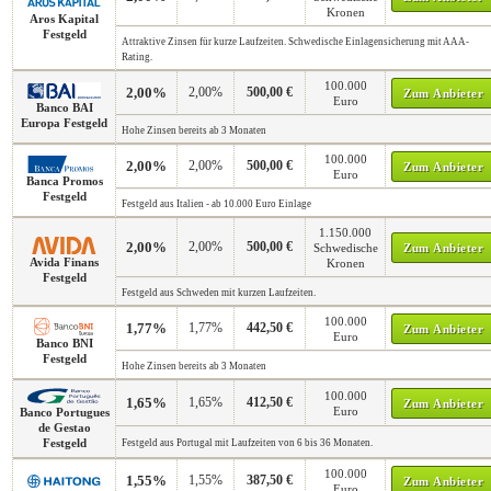
Kronen
Aros Kapital
Festgeld
Attraktive Zinsen für kurze Laufzeiten. Schwedische Einlagensicherung mit AAA-
Rating.
100.000
2,00%
2,00%
500,00 €
Zum Anbieter
Euro
Banco BAI
Europa Festgeld
Hohe Zinsen bereits ab 3 Monaten
100.000
2,00%
2,00%
500,00 €
Zum Anbieter
Euro
Banca Promos
Festgeld
Festgeld aus Italien - ab 10.000 Euro Einlage
1.150.000
2,00%
2,00%
500,00 €
Schwedische
Zum Anbieter
Avida Finans
Kronen
Festgeld
Festgeld aus Schweden mit kurzen Laufzeiten.
100.000
1,77%
1,77%
442,50 €
Zum Anbieter
Euro
Banco BNI
Festgeld
Hohe Zinsen bereits ab 3 Monaten
100.000
1,65%
1,65%
412,50 €
Zum Anbieter
Euro
Banco Portugues
de Gestao
Festgeld
Festgeld aus Portugal mit Laufzeiten von 6 bis 36 Monaten.
100.000
1,55%
1,55%
387,50 €
Zum Anbieter
Euro