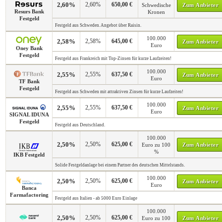
2,60%
2,60%
650,00 €
Schwedische
Zum Anbieter
Resurs Bank
Kronen
Festgeld
Festgeld aus Schweden. Angebot über Raisin.
100.000
2,58%
2,58%
645,00 €
Zum Anbieter
Euro
Oney Bank
Festgeld
Festgeld aus Frankreich mit Top-Zinsen für kurze Laufzeiten!
100.000
2,55%
2,55%
637,50 €
Zum Anbieter
Euro
TF Bank
Festgeld
Festgeld aus Schweden mit attraktiven Zinsen für kurze Laufzeiten!
100.000
2,55%
2,55%
637,50 €
Zum Anbieter
Euro
SIGNAL IDUNA
Festgeld
Festgeld aus Deutschland.
100.000
2,50%
2,50%
625,00 €
Euro zu 100
Zum Anbieter
%
IKB Festgeld
Solide Festgeldanlage bei einem Partner des deutschen Mittelstands.
100.000
2,50%
2,50%
625,00 €
Zum Anbieter
Euro
Banca
Farmafactoring
Festgeld aus Italien - ab 5000 Euro Einlage
100.000
2,50%
2,50%
625,00 €
Euro zu 100
Zum Anbieter