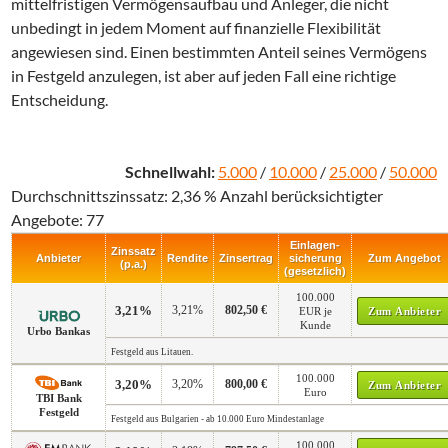
mittelfristigen Vermögensaufbau und Anleger, die nicht
unbedingt in jedem Moment auf finanzielle Flexibilität
angewiesen sind. Einen bestimmten Anteil seines Vermögens
in Festgeld anzulegen, ist aber auf jeden Fall eine richtige
Entscheidung.
Schnellwahl:
5.000
/
10.000
/
25.000
/
50.000
Durchschnittszinssatz: 2,36 % Anzahl berücksichtigter
Angebote: 77
Einlagen­
Zinssatz
Anbieter
Rendite
Zinsertrag
sicherung
Zum Angebot
(p.a.)
(gesetzlich)
100.000
3,21%
3,21%
802,50 €
EUR je
Zum Anbieter
Kunde
Urbo Bankas
Festgeld aus Litauen.
100.000
3,20%
3,20%
800,00 €
Zum Anbieter
Euro
TBI Bank
Festgeld
Festgeld aus Bulgarien - ab 10.000 Euro Mindestanlage
100.000