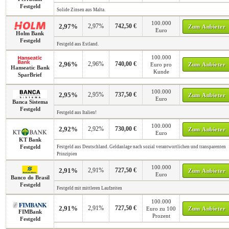
Festgeld
Solide Zinsen aus Malta.
100.000
2,97%
2,97%
742,50 €
Zum Anbieter
Euro
Holm Bank
Festgeld
Festgeld aus Estland.
100.000
2,96%
2,96%
740,00 €
Euro pro
Zum Anbieter
Hanseatic Bank
Kunde
SparBrief
100.000
2,95%
2,95%
737,50 €
Zum Anbieter
Euro
Banca Sistema
Festgeld
Festgeld aus Italien!
100.000
2,92%
2,92%
730,00 €
Zum Anbieter
Euro
KT Bank
Festgeld
Festgeld aus Deutschland. Geldanlage nach sozial verantwortlichen und transparenten
Prinzipien
100.000
2,91%
2,91%
727,50 €
Zum Anbieter
Euro
Banco do Brasil
Festgeld
Festgeld mit mittleren Laufzeiten
100.000
2,91%
2,91%
727,50 €
Euro zu 100
Zum Anbieter
FIMBank
Prozent
Festgeld